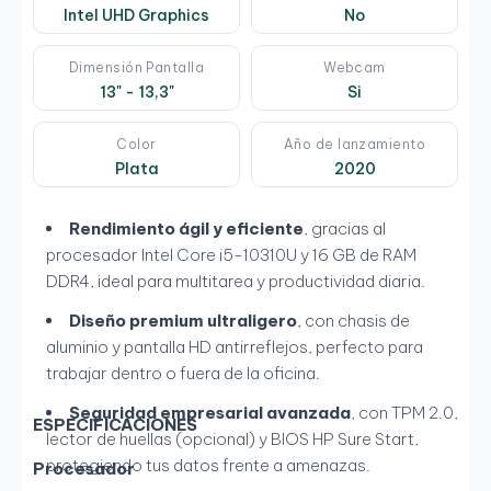
Intel UHD Graphics
No
Dimensión Pantalla
Webcam
13" - 13,3"
Si
Color
Año de lanzamiento
Plata
2020
Rendimiento ágil y eficiente
, gracias al
procesador Intel Core i5-10310U y 16 GB de RAM
DDR4, ideal para multitarea y productividad diaria.
Diseño premium ultraligero
, con chasis de
aluminio y pantalla HD antirreflejos, perfecto para
trabajar dentro o fuera de la oficina.
Seguridad empresarial avanzada
, con TPM 2.0,
ESPECIFICACIONES
lector de huellas (opcional) y BIOS HP Sure Start,
protegiendo tus datos frente a amenazas.
Procesador