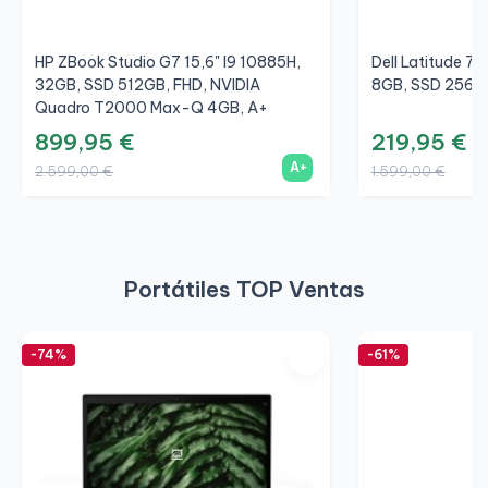
HP ZBook Studio G7 15,6" I9 10885H,
Dell Latitude 72
32GB, SSD 512GB, FHD, NVIDIA
8GB, SSD 256G
Quadro T2000 Max-Q 4GB, A+
899,95 €
219,95 €
A+
2.599,00 €
1.599,00 €
Portátiles TOP Ventas
-74%
-61%