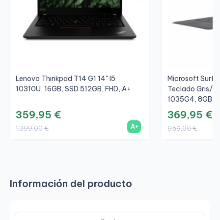
Lenovo Thinkpad T14 G1 14" I5
Microsoft Surfac
10310U, 16GB, SSD 512GB, FHD, A+
Teclado Gris/Gr
1035G4, 8GB, S
359,95 €
369,95 €
A+
1.399,00 €
959,00 €
Información del producto