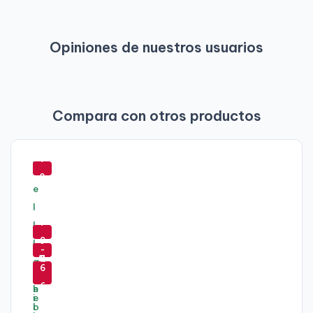
Opiniones de nuestros usuarios
Compara con otros productos
-
7
0
%
-
7
-
7
9
-
-
%
2
7
6
%
4
6
%
%