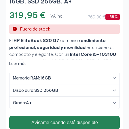
16GB, SSD 256GB, A+
319,95 €
IVA incl.
769,00 €
-58%
Fuera de stock
El
HP EliteBook 830 G7
combina
rendimiento
profesional, seguridad y movilidad
en un diseño
compacto y elegante. Con un
Intel Core i5-10310U
de 10ª generación
,
16 GB de RAM
y
SSD de 256
Leer más
GB
, ofrece gran fluidez para tareas de oficina,
teletrabajo y gestión. Su pantalla
HD de 13,3"
Memoria RAM:
16GB
antirreflejos
garantiza buena visibilidad incluso en
entornos con luz intensa, ideal para profesionales que
Disco duro:
SSD 256GB
valoran
ligereza y fiabilidad
.
Grado:
A+
Avísame cuando esté disponible