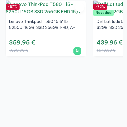
-67%
-72%
Novedad
Lenovo Thinkpad T580 15,6" I5
Dell Latitude 55
8250U, 16GB, SSD 256GB, FHD, A+
32GB, SSD 256G
359,95 €
439,96 €
1.099,00 €
1.549,00 €
A+