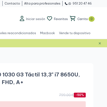
Contacto
Alta para profesionales
951 20 47 46
Iniciar sesión
Favoritos
Carrito
0
viles reacondicionados
Macbook
Vende tu dispositivo
×
Grado A+
 1030 G3 Táctil 13,3" i7 8650U,
 FHD, A+
.
799,00 €
-50%