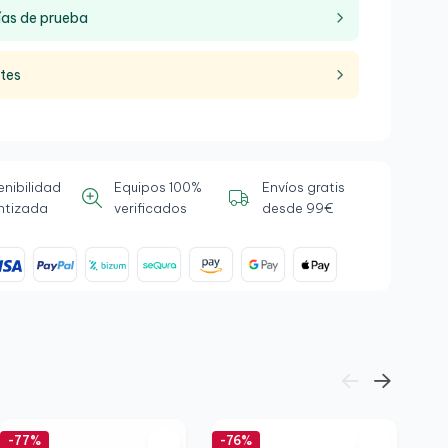
ías de prueba
ntes
enibilidad
Equipos 100%
Envíos gratis
ntizada
verificados
desde 99€
-77%
-76%
-7