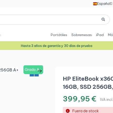
Español

Portátiles
Sobremesas
iPad
Mó
Hasta 3 años de garantía y 30 días de prueba
Grado A+
HP EliteBook x360
16GB, SSD 256GB,
399,95 €
IVA incl
Fuera de stock