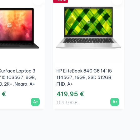
Surface Laptop 3
HP EliteBook 840 G8 14" I5
L
5" I5 1035G7, 8GB,
1145G7, 16GB, SSD 512GB,
T
, 2K+, Negro, A+
FHD, A+
S
 €
419,95 €
2
A+
A+
1.599,00 €
9