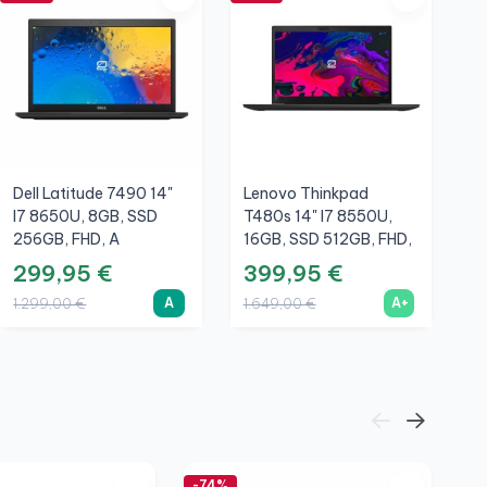
Dell Latitude 7490 14"
Lenovo Thinkpad
D
I7 8650U, 8GB, SSD
T480s 14" I7 8550U,
I
256GB, FHD, A
16GB, SSD 512GB, FHD,
5
A+
N
299,95 €
399,95 €
2
A
A+
1.299,00 €
1.649,00 €
1
-74%
-6