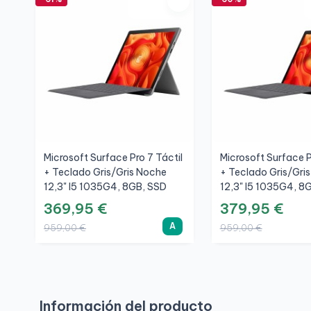
Microsoft Surface Pro 7 Táctil
Microsoft Surface P
+ Teclado Gris/Gris Noche
+ Teclado Gris/Gri
12,3" I5 1035G4, 8GB, SSD
12,3" I5 1035G4, 8
256GB, 3K, A
256GB, 3K, A+
369,95 €
379,95 €
A
959,00 €
959,00 €
Información del producto