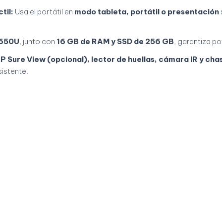
til:
Usa el portátil en
modo tableta, portátil o presentación
8650U
, junto con
16 GB de RAM y SSD de 256 GB
, garantiza pot
P Sure View (opcional), lector de huellas, cámara IR y chas
istente.