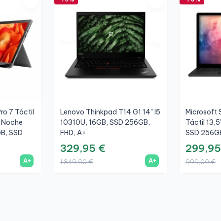
ro 7 Táctil
Lenovo Thinkpad T14 G1 14" I5
Microsoft 
s Noche
10310U, 16GB, SSD 256GB,
Táctil 13,
GB, SSD
FHD, A+
SSD 256GB
329,95 €
299,95
A+
A+
1.349,00 €
999,00 €