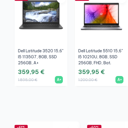
Dell Latitude 3520 15,6"
Dell Latitude 5510 15,6"
I5 1135G7, 8GB, SSD
I5 10210U, 8GB, SSD
256GB, A+
256GB, FHD, Bat.
Nueva, A+
359,95 €
359,95 €
A+
A+
1.895,00 €
1.200,00 €
-61%
-60%