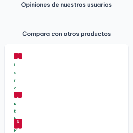
Opiniones de nuestros usuarios
Compara con otros productos
-
6
2
%
-
-
7
5
5
9
%
%
-
-
6
5
9
8
-