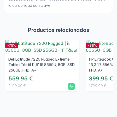
la durabilidad son clave.
Productos relacionados
-75%
-78%
Dell Latitude 7220 Rugged Extreme
HP EliteBook X3
Tablet Táctil 11,6" I5 8365U, 8GB, SSD
13,3" I7 8665U,
256GB, FHD, A+
FHD, A+
559,95 €
399,95 €
2.199,00 €
1.799,00 €
A+