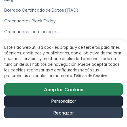
Borrado Certificado de Datos (ITAD)
Ordenadores Black Friday
Ordenadores para colegios
Pegatinas y reimpresión de teclados
Este sitio web utiliza cookies propias y de terceros para fines
Vende tu iPhone
técnicos, analíticos y publicitarios, con el objetivo de mejorar
nuestros servicios y mostrarle publicidad personalizada en
Vende tu móvil
función de sus hábitos de navegación. Puede aceptar todas
las cookies, rechazarlas o configurarlas según sus
Vende tu Ordenador
preferencias en cualquier momento.
Política de Cookies
Tu cuenta
Aceptar Cookies
Derecho de desistimiento
Personalizar
Descargar mi factura
Rechazar
Localizar mi pedido