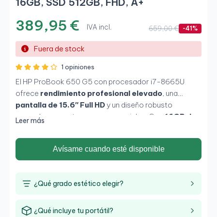
16GB, SSD 512GB, FHD, A+
389,95 €
IVA incl.
659,00 €
-41%
Fuera de stock
1 opiniones
El HP ProBook 650 G5 con procesador i7-8665U
ofrece
rendimiento profesional elevado
, una
pantalla de 15.6″ Full HD
y un diseño robusto
pensado para entornos empresariales. Con
16GB de
Leer más
RAM
y un
SSD de 512GB
, proporciona fluidez en
multitarea, gestión documental, programas
Avísame cuando esté disponible
corporativos y uso diario intensivo, manteniendo
siempre fiabilidad y seguridad.
¿Qué grado estético elegir?
¿Qué incluye tu portátil?