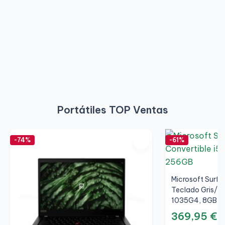
Portátiles TOP Ventas
-74%
-61%
Microsoft Surfac
Teclado Gris/Gr
1035G4, 8GB, S
369,95 €