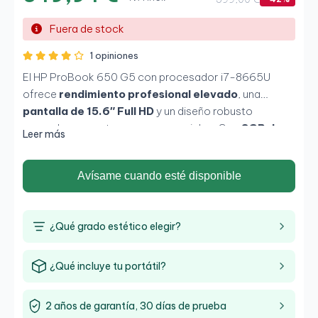
Fuera de stock
1 opiniones
El HP ProBook 650 G5 con procesador i7-8665U
ofrece
rendimiento profesional elevado
, una
pantalla de 15.6″ Full HD
y un diseño robusto
pensado para entornos empresariales. Con
8GB de
Leer más
RAM
y un
SSD de 256GB
, proporciona fluidez en
multitarea, gestión documental, programas
Avísame cuando esté disponible
corporativos y uso diario intensivo, manteniendo
siempre fiabilidad y seguridad.
¿Qué grado estético elegir?
¿Qué incluye tu portátil?
2 años de garantía, 30 días de prueba