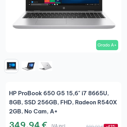
Grado A+
HP ProBook 650 G5 15,6" i7 8665U,
8GB, SSD 256GB, FHD, Radeon R540X
2GB, No Cam, A+
349,94 €
IVA incl.
599,00 €
-42%