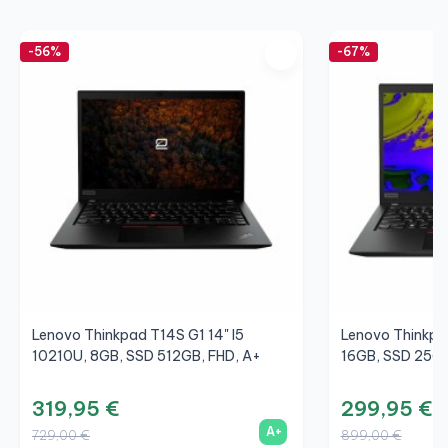
-56%
-67%
Lenovo Thinkpad T14S G1 14" I5
Lenovo Thinkpa
10210U, 8GB, SSD 512GB, FHD, A+
16GB, SSD 256G
319,95 €
299,95 €
A+
729,00 €
899,00 €