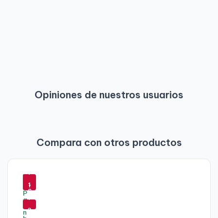
Opiniones de nuestros usuarios
Compara con otros productos
-
-
7
6
-
1
9
%
7
%
3