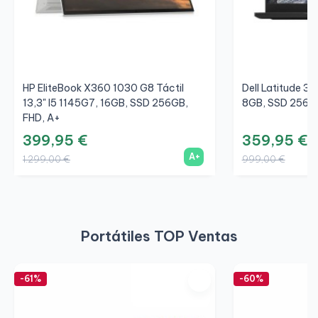
HP EliteBook X360 1030 G8 Táctil
Dell Latitude 35
13,3" I5 1145G7, 16GB, SSD 256GB,
8GB, SSD 256GB
FHD, A+
399,95 €
359,95 €
A+
1.299,00 €
999,00 €
Portátiles TOP Ventas
-61%
-60%