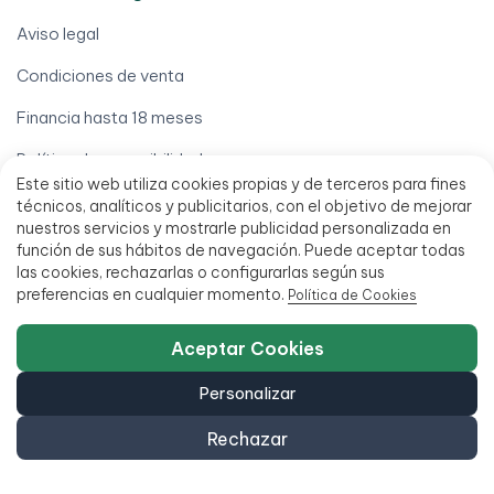
Aviso legal
Condiciones de venta
Financia hasta 18 meses
Política de accesibilidad
Este sitio web utiliza cookies propias y de terceros para fines
técnicos, analíticos y publicitarios, con el objetivo de mejorar
nuestros servicios y mostrarle publicidad personalizada en
función de sus hábitos de navegación. Puede aceptar todas
las cookies, rechazarlas o configurarlas según sus
preferencias en cualquier momento.
Política de Cookies
951 20 47 46
Aceptar Cookies
C/ San Millán 27, 29013 Málaga, España
Personalizar
L - V 9:00 - 14:00 / 15:00 - 18:00
Rechazar