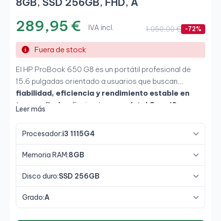
8GB, SSD 256GB, FHD, A
289,95 €
IVA incl.
1.050,00 €
-72%
Fuera de stock
El HP ProBook 650 G8 es un portátil profesional de
15,6 pulgadas orientado a usuarios que buscan
fiabilidad, eficiencia y rendimiento estable en
tareas diarias
. Equipado con un
Intel Core i3-
Leer más
1115G4 de 11ª generación
,
8GB de RAM
y
SSD de
256GB
, ofrece un funcionamiento ágil para ofimática,
Procesador:
i3 1115G4
navegación y trabajo en la nube. Su pantalla
Full HD
antirreflejos
y su diseño empresarial lo convierten en
Memoria RAM:
8GB
una opción práctica y equilibrada para entornos de
oficina y teletrabajo.
Disco duro:
SSD 256GB
Grado:
A