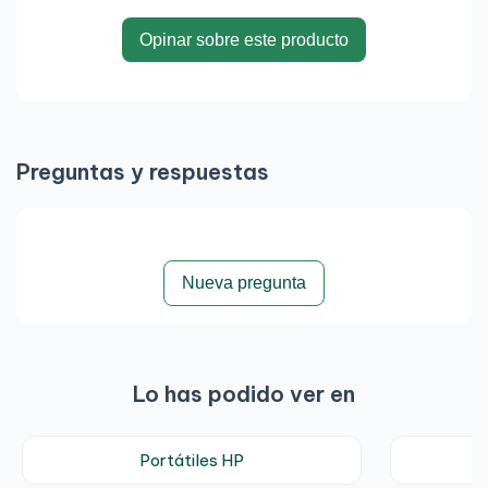
Opinar sobre este producto
Preguntas y respuestas
Nueva pregunta
Lo has podido ver en
Portátiles HP
P