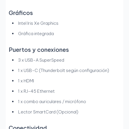
Gráficos
Intel Iris Xe Graphics
Gráfica integrada
Puertos y conexiones
3 x USB-A SuperSpeed
1 x USB-C (Thunderbolt según configuración)
1 x HDMI
1 x RJ-45 Ethernet
1 x combo auriculares / micrófono
Lector SmartCard (Opcional)
Conectividad