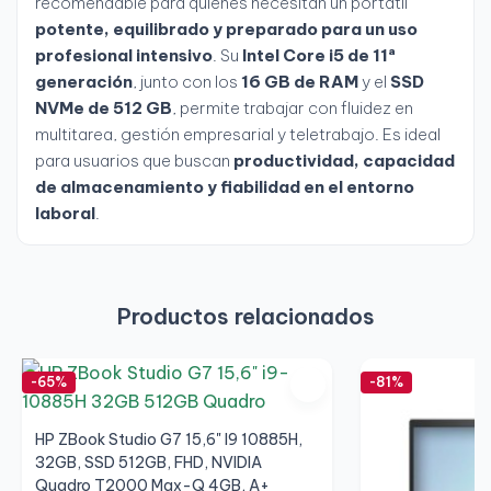
recomendable para quienes necesitan un portátil
potente, equilibrado y preparado para un uso
profesional intensivo
. Su
Intel Core i5 de 11ª
generación
, junto con los
16 GB de RAM
y el
SSD
NVMe de 512 GB
, permite trabajar con fluidez en
multitarea, gestión empresarial y teletrabajo. Es ideal
para usuarios que buscan
productividad, capacidad
de almacenamiento y fiabilidad en el entorno
laboral
.
Productos relacionados
-65%
-81%
HP ZBook Studio G7 15,6" I9 10885H,
32GB, SSD 512GB, FHD, NVIDIA
Quadro T2000 Max-Q 4GB, A+