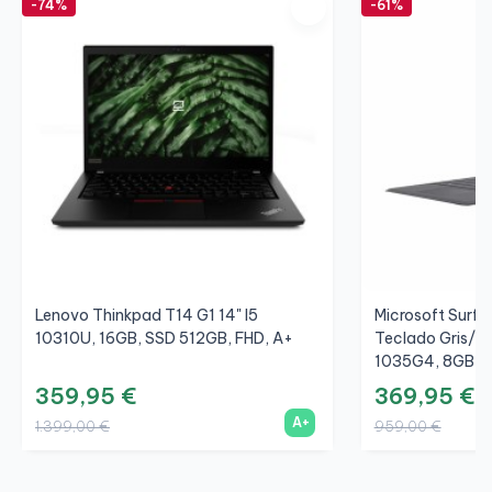
-74%
-61%
Lenovo Thinkpad T14 G1 14" I5
Microsoft Surfac
10310U, 16GB, SSD 512GB, FHD, A+
Teclado Gris/Gr
1035G4, 8GB, S
359,95 €
369,95 €
A+
1.399,00 €
959,00 €