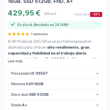
16GB, SSD 512GB, FHD, A+
429,95 €
IVA incl.
1.150,00 €
-63%
En stock ¡Recíbelo en 24/48h!
1 opiniones
El HP ProBook 650 G8 es un portátil empresarial
diseñado para ofrecer
alto rendimiento, gran
capacidad y fiabilidad en el trabajo diario
.
Incorpora
Intel Core i5-1135G7 de 11ª generación
,
Leer más
16 GB de memoria RAM
y
SSD de 512 GB
, una
configuración ideal para multitarea, aplicaciones de
Procesador:
i5 1135G7
oficina y gestión avanzada. Su
pantalla de 15,6
pulgadas Full HD
proporciona un entorno de trabajo
Memoria RAM:
16GB
cómodo, siendo perfecto para
oficina, teletrabajo y
entornos profesionales exigentes
.
Disco duro:
SSD 512GB
Grado:
A+