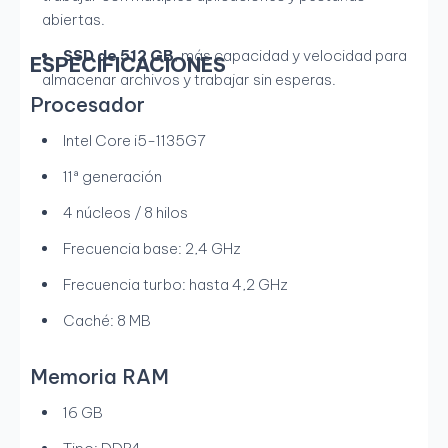
abiertas.
SSD de 512 GB
, más capacidad y velocidad para
ESPECIFICACIONES
almacenar archivos y trabajar sin esperas.
Procesador
Intel Core i5-1135G7
11ª generación
4 núcleos / 8 hilos
Frecuencia base: 2,4 GHz
Frecuencia turbo: hasta 4,2 GHz
Caché: 8 MB
Memoria RAM
16 GB