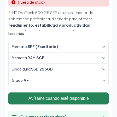
Fuera de stock
El HP ProDesk 600 G5 SFF es un ordenador de
sobremesa profesional diseñado para ofrecer
rendimiento, estabilidad y productividad
avanzada
en entornos empresariales y de oficina.
Leer más
Equipado con un potente
Intel Core i5-9500 de 9ª
generación
, acompañado de
8GB de RAM y SSD de
Formato:
SFF (Escritorio)
256GB
, proporciona una experiencia rápida y fluida en
multitarea, aplicaciones empresariales y trabajo diario
Memoria RAM:
8GB
profesional. Su formato
SFF (Small Form Factor)
permite ahorrar espacio sin renunciar a conectividad,
Disco duro:
SSD 256GB
seguridad y capacidad de ampliación.
Grado:
A+
Avísame cuando esté disponible