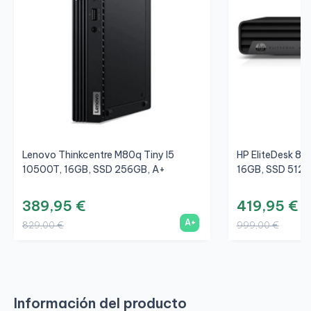
Lenovo Thinkcentre M80q Tiny I5
HP EliteDesk 80
10500T, 16GB, SSD 256GB, A+
16GB, SSD 512G
389,95 €
419,95 €
A+
829,00 €
999,00 €
Información del producto