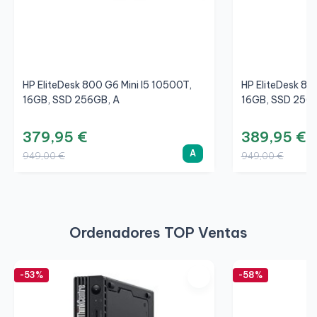
HP EliteDesk 800 G6 Mini I5 10500T,
HP EliteDesk 80
16GB, SSD 256GB, A
16GB, SSD 256
379,95 €
389,95 €
A
949,00 €
949,00 €
Ordenadores TOP Ventas
-53%
-58%