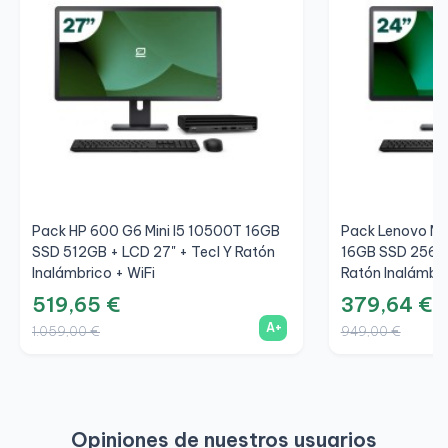
Pack HP 600 G6 Mini I5 10500T 16GB
Pack Lenovo M7
SSD 512GB + LCD 27" + Tecl Y Ratón
16GB SSD 256GB
Inalámbrico + WiFi
Ratón Inalámbri
519,65 €
379,64 €
A+
1.059,00 €
949,00 €
Opiniones de nuestros usuarios