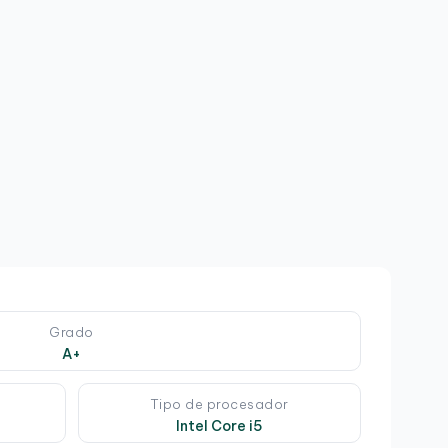
H
8
2
6
Grado
A+
Tipo de procesador
Intel Core i5