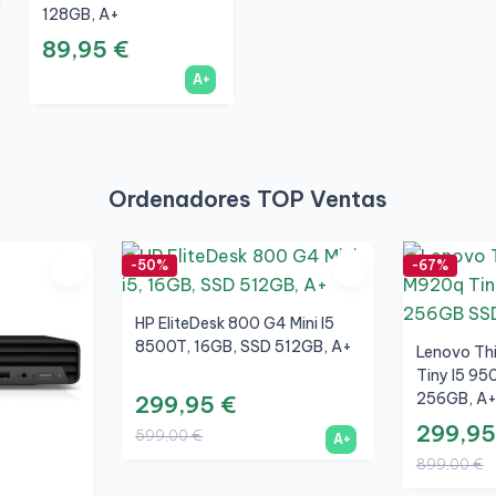
128GB, A+
89,95 €
A+
Ordenadores TOP Ventas
-50%
-67%
HP EliteDesk 800 G4 Mini I5
8500T, 16GB, SSD 512GB, A+
Lenovo Th
Tiny I5 95
256GB, A
299,95 €
299,95
599,00 €
A+
899,00 €