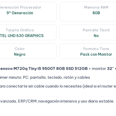
Generación Procesador
Memoria RAM
9º Generación
8GB
Tarjeta Gráfica
Pantalla Táctil
NTEL UHD 630 GRAPHICS
No
Color
Formato Torre
Negro
Pack con Monitor
enovo M720q Tiny i5 9500T 8GB SSD 512GB
+ monitor
32"
+
imer minuto: PC, pantalla, teclado, ratón y cables
ra conectarte sin cable cuando lo necesites (ideal si el router e
 avanzada, ERP/CRM, navegación intensiva y uso diario estable.