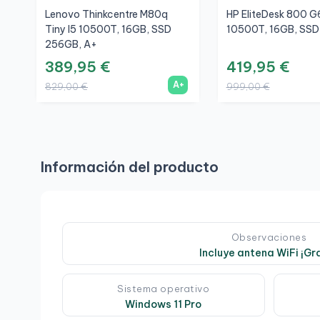
Lenovo Thinkcentre M80q
HP EliteDesk 800 G6
Tiny I5 10500T, 16GB, SSD
10500T, 16GB, SSD
256GB, A+
389,95 €
419,95 €
A+
829,00 €
999,00 €
Información del producto
Observaciones
Incluye antena WiFi ¡Gra
Sistema operativo
Windows 11 Pro