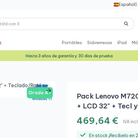
Español

Portátiles
Sobremesas
iPad
Mó
Hasta 3 años de garantía y 30 días de prueba
Grado A+
Pack Lenovo M720
+ LCD 32" + Tecl y
469,64 €
IVA incl
En stock ¡Recíbelo en 