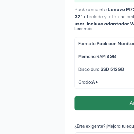
Pack completo
Lenovo M72
32"
+ teclado y ratón inalám
usar
.
Incluye adaptador W
Leer más
Formato:
Pack con Monito
Memoria RAM:
8GB
Disco duro:
SSD 512GB
Grado:
A+
Añ
¿Eres exigente? ¡Mejora tu equ