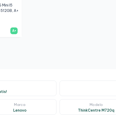
 Mini I5
 512GB, A+
A+
tis!
Marca
Modelo
Lenovo
ThinkCentre M720q