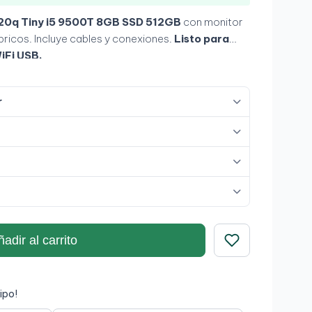
0q Tiny i5 9500T 8GB SSD 512GB
con monitor
bricos. Incluye cables y conexiones.
Listo para
iFi USB.
r
adir al carrito
Guardar
ipo!