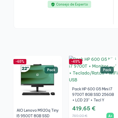
Consejo de Experto
-65%
-45%
Pack
Pack
Pack HP 600 G5 Mini I7
9700T 8GB SSD 256GB
+ LCD 23" + Tecl Y
Ratón Inalámbrico +
419,65 €
AIO Lenovo M920q Tiny
WiFi
769,00 €
I5 9500T 8GB SSD
A+