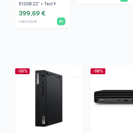
512GB 22" + Tecl Y
Ratón Inalámbrico +
399,69 €
WiFi
A+
1.149,00 €
-53%
-58%