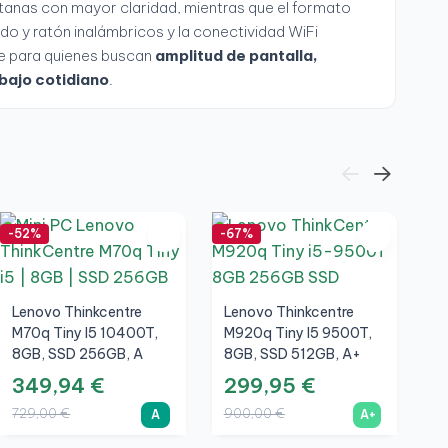
ntanas con mayor claridad, mientras que el formato
ado y ratón inalámbricos y la conectividad WiFi
e para quienes buscan
amplitud de pantalla,
bajo cotidiano
.
-52%
-67%
-7
Lenovo Thinkcentre
Lenovo Thinkcentre
M70q Tiny I5 10400T,
M920q Tiny I5 9500T,
8GB, SSD 256GB, A
8GB, SSD 512GB, A+
349,94 €
299,95 €
729,00 €
900,00 €
A
A+
H
I