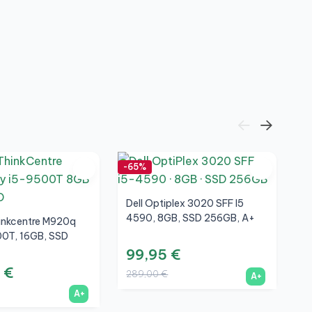
2
W
2
1.
-65%
-5
Dell Optiplex 3020 SFF I5
4590, 8GB, SSD 256GB, A+
inkcentre M920q
00T, 16GB, SSD
+
99,95 €
 €
289,00 €
A+
A+