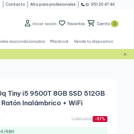
Contacto
Alta para profesionales
951 20 47 46
Iniciar sesión
Favoritos
Carrito
0
viles reacondicionados
Macbook
Vende tu dispositivo
×
Grado A+
q Tiny i5 9500T 8GB SSD 512GB
 Ratón Inalámbrico + WiFi
.
1.089,00 €
-57%
24/48h!