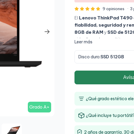
9 opiniones
·
3
El
Lenovo ThinkPad T490
fiabilidad, seguridad y r
8GB de RAM
y
SSD de 51
videollamadas y multitarea 
Leer más
construcción robusta ThinkP
entornos corporativos, te
Disco duro:
SSD 512GB
duradero y cómodo para t
Avís
¿Qué grado estético ele
Grado A+
¿Qué incluye tu portátil
2 años de garantía, 30 d