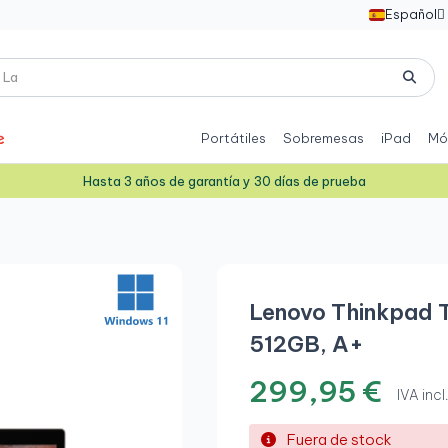
Español

Portátiles
Sobremesas
iPad
Mó
Hasta 3 años de garantía y 30 días de prueba
Lenovo Thinkpad 
512GB, A+
299,95 €
IVA incl
Fuera de stock