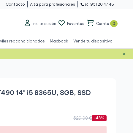
Contacto
Alta para profesionales
951 20 47 46
Iniciar sesión
Favoritos
Carrito
0
viles reacondicionados
Macbook
Vende tu dispositivo
×
T490 14" i5 8365U, 8GB, SSD
.
529,00 €
-43%