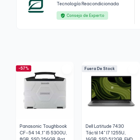
Tecnología Reacondicionada
Consejo de Experto
-57%
Fuera De Stock
Panasonic Toughbook
Dell Latitude 7430
CF-54 14,1" I5 5300U,
Táctil 14" I7 1255U,
8GB, SSD 256GB, Bat.
16GB, SSD 512GB, FHD,