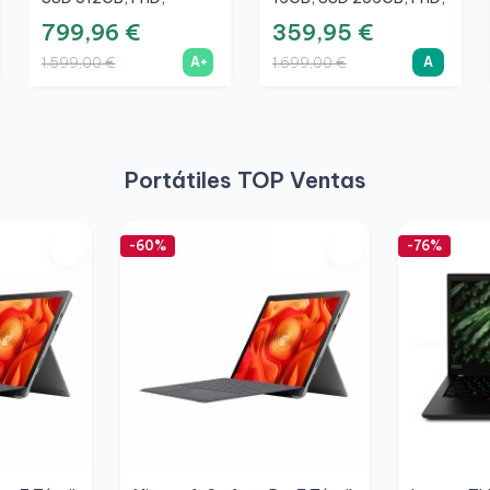
NVIDIA Quadro T500
A
799,96 €
359,95 €
4GB, A+
A+
A
1.599,00 €
1.699,00 €
Portátiles TOP Ventas
-60%
-76%