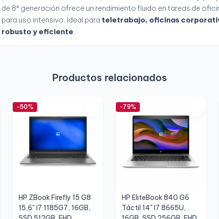
de 8ª generación ofrece un rendimiento fluido en tareas de ofici
para uso intensivo. Ideal para
teletrabajo, oficinas corporati
robusto y eficiente
.
Productos relacionados
-50%
-79%
HP ZBook Firefly 15 G8
HP EliteBook 840 G6
15,6" I7 1185G7, 16GB,
Táctil 14" I7 8665U,
SSD 512GB, FHD,
16GB, SSD 256GB, FHD,