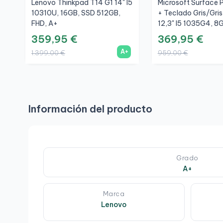
Lenovo Thinkpad T14 G1 14" I5
Microsoft Surface P
10310U, 16GB, SSD 512GB,
+ Teclado Gris/Gri
FHD, A+
12,3" I5 1035G4, 8
256GB, 3K, A
359,95 €
369,95 €
A+
1.399,00 €
959,00 €
Información del producto
Grado
A+
Marca
Lenovo