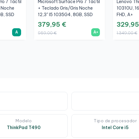
ro 7 Táctil
Microsoft Surface Pro 7 Táctil
Lenovo Thi
s Noche
+ Teclado Gris/Gris Noche
10310U, 1
GB, SSD
12,3" I5 1035G4, 8GB, SSD
FHD, A+
256GB, 3K, A+
379,95 €
329,95
A
A+
959,00 €
1.349,00 €
Modelo
Tipo de procesador
ThinkPad T490
Intel Core i5