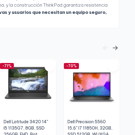
na, y la construcción ThinkPad garantiza resistencia
vas y usuarios que necesitan un equipo seguro,
-71%
-70%
-6
Dell Latitude 3420 14"
Dell Precision 5560
D
I5 1135G7, 8GB, SSD
15,6" I7 11850H, 32GB,
I
256GB, FHD, Bat.
SSD 512GB, WUXGA,
5