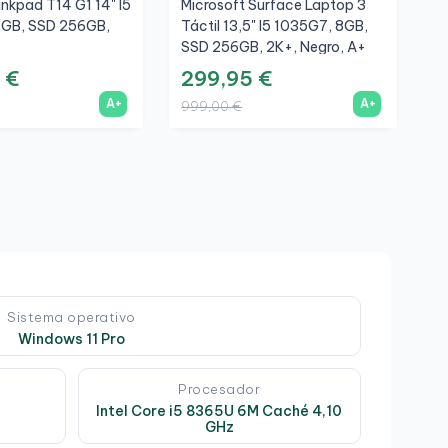
nkpad T14 G1 14" I5
Microsoft Surface Laptop 3
H
6GB, SSD 256GB,
Táctil 13,5" I5 1035G7, 8GB,
1
SSD 256GB, 2K+, Negro, A+
F
 €
299,95 €
4
A+
A+
999,00 €
1
Sistema operativo
Windows 11 Pro
Procesador
Intel Core i5 8365U 6M Caché 4,10
GHz