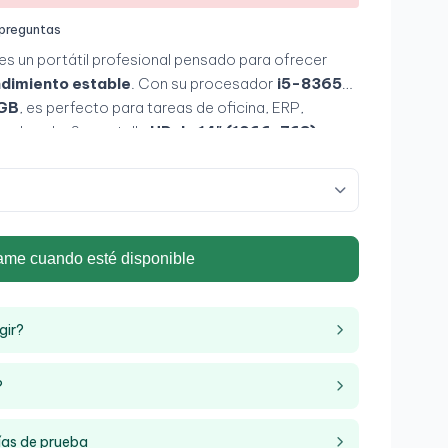
 preguntas
es un portátil profesional pensado para ofrecer
endimiento estable
. Con su procesador
i5-8365U
,
2GB
, es perfecto para tareas de oficina, ERP,
moderada. Su pantalla
HD de 14" (1366×768)
y su
ad lo convierten en una herramienta ideal para
letrabajo y usuarios que necesitan un portátil
rabajar a diario
.
ame cuando esté disponible
gir?
Grado A+
?
ías de prueba