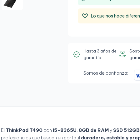
Lo que nos hace difere
Hasta 3 años de
Sost
garantía
gara
Somos de confianza:
El
ThinkPad T490
con
i5-8365U
,
8GB de RAM
y
SSD 512GB
profesionales que buscan un portátil
duradero, estable y prep