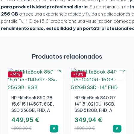
para productividad profesional diaria
. Su combinación de
I
256 GB
ofrece una experiencia rápida y fluida en aplicaciones e
pantalla Full HD de 15,6" proporciona una visualización cómoda 
rendimiento sólido, estabilidad y un portátil profesional e
Productos relacionados
-74%
-78%
HP EliteBook 850 G8
HP EliteBook 840 G7
15,6" I5 1145G7, 8GB,
14" I5 10210U, 16GB,
SSD 256GB, FHD, A
SSD 512GB, FHD, A
449,95 €
349,94 €
1.699,00 €
1.599,00 €
A
A