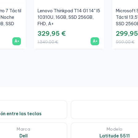
ro 7 Táctil
Lenovo Thinkpad T14 G1 14" I5
Microsoft 
s Noche
10310U, 16GB, SSD 256GB,
Táctil 13,
GB, SSD
FHD, A+
SSD 256GB
329,95 €
299,95
A+
A+
1.349,00 €
999,00 €
ón entre las teclas
Marca
Modelo
Dell
Latitude 5511