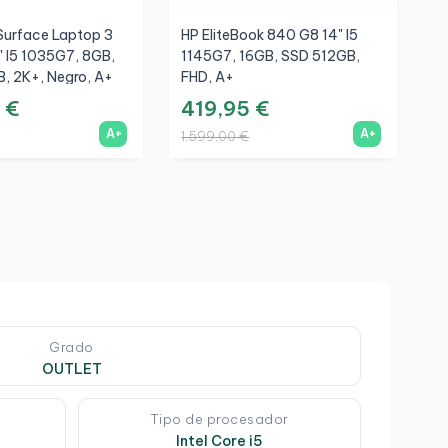
Surface Laptop 3
HP EliteBook 840 G8 14" I5
L
5" I5 1035G7, 8GB,
1145G7, 16GB, SSD 512GB,
T
, 2K+, Negro, A+
FHD, A+
S
 €
419,95 €
2
A+
A+
1.599,00 €
9
Grado
OUTLET
Tipo de procesador
Intel Core i5