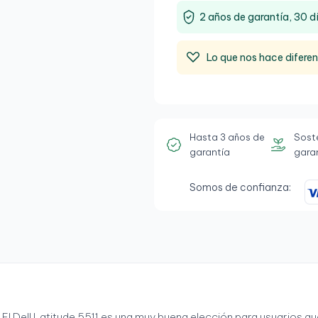
2 años de garantía, 30 d
Lo que nos hace difere
Hasta 3 años de
Sost
garantía
gara
Somos de confianza:
El Dell Latitude 5511 es una muy buena elección para usuarios qu