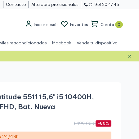
Contacto
Alta para profesionales
951 20 47 46
Iniciar sesión
Favoritos
Carrito
0
viles reacondicionados
Macbook
Vende tu dispositivo
×
Outlet
titude 5511 15,6" i5 10400H,
FHD, Bat. Nueva
.
1.499,00 €
-80%
ío 24/48h