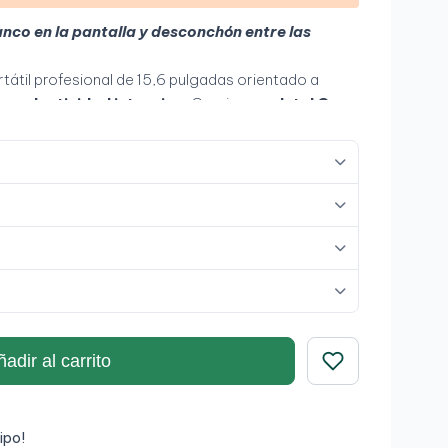
nco en la pantalla y desconchón entre las
ortátil profesional de 15,6 pulgadas orientado a
 productividad intensiva
. Gracias a su
Intel Core
y SSD de 256 GB
, proporciona una experiencia
ciones exigentes y entornos empresariales. Su
os
y su diseño robusto lo convierten en una
ina avanzada, teletrabajo exigente y uso
adir al carrito
Guardar
ipo!