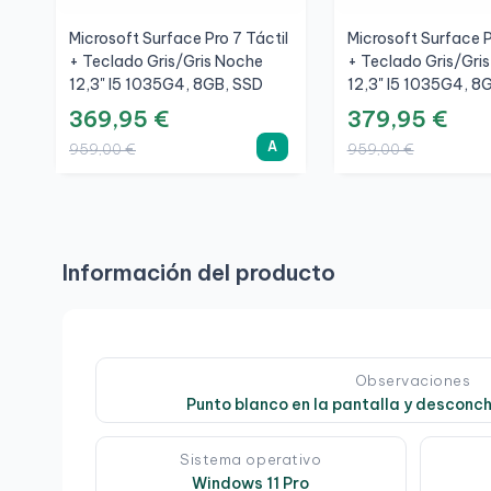
Microsoft Surface Pro 7 Táctil
Microsoft Surface P
+ Teclado Gris/Gris Noche
+ Teclado Gris/Gri
12,3" I5 1035G4, 8GB, SSD
12,3" I5 1035G4, 8
256GB, 3K, A
256GB, 3K, A+
369,95 €
379,95 €
A
959,00 €
959,00 €
Información del producto
Observaciones
Punto blanco en la pantalla y desconch
Sistema operativo
Windows 11 Pro