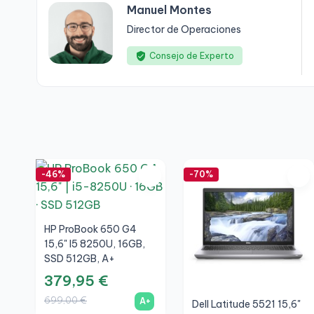
Manuel Montes
Director de Operaciones
Consejo de Experto
-46%
-70%
HP ProBook 650 G4
15,6" I5 8250U, 16GB,
SSD 512GB, A+
379,95 €
699,00 €
A+
Dell Latitude 5521 15,6"