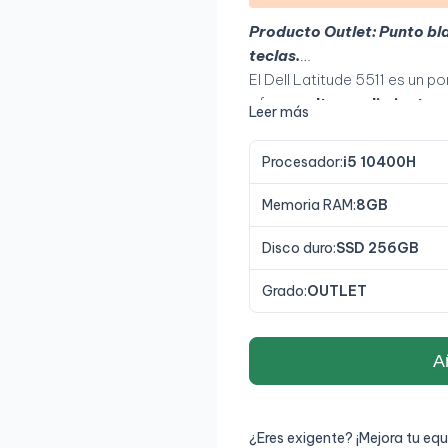
Producto Outlet: Punto bla
teclas.
El Dell Latitude 5511 es un p
ofrecer
alto rendimiento y
Leer más
i5-10400H, 8 GB de RAM 
fluida en multitarea, aplica
Procesador:
i5 10400H
pantalla
Full HD antirreflej
excelente opción para
ofic
Memoria RAM:
8GB
profesional continuo
.
Disco duro:
SSD 256GB
Grado:
OUTLET
Añ
¿Eres exigente? ¡Mejora tu equ