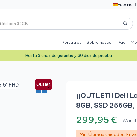
Español

Portátiles
Sobremesas
iPad
Mó
Hasta 3 años de garantía y 30 días de prueba
Outlet
¡¡OUTLET!! Dell La
8GB, SSD 256GB, 
299,95 €
IVA incl
Últimas unidades. Env