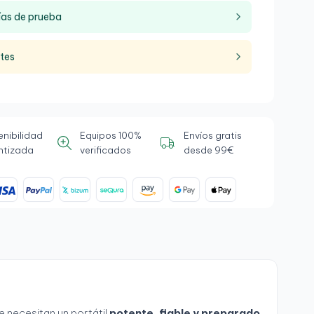
ías de prueba
ntes
enibilidad
Equipos 100%
Envíos gratis
ntizada
verificados
desde 99€
e necesitan un portátil
potente, fiable y preparado