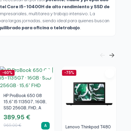
ntel Core i5-10400H de alto rendimiento y SSD de
mpresariales, multitarea y trabajo intensivo. La
para largas jornadas, siendo ideal para quienes buscan
quilibrado para oficina o teletrabajo
.
-60%
-75%
-8
HP ProBook 650 G8
15,6" I5 1135G7, 16GB,
SSD 256GB, FHD, A
389,95 €
969,00 €
A
Lenovo Thinkpad T480
H