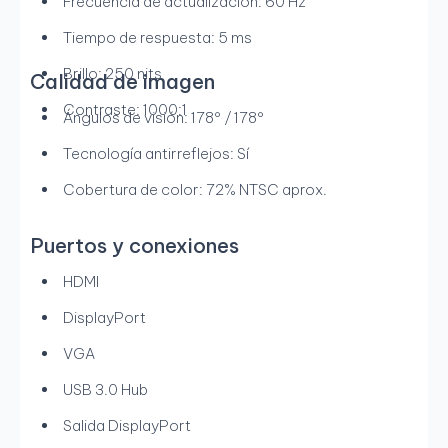
Frecuencia de actualización: 60 Hz
Tiempo de respuesta: 5 ms
Brillo: 250 nits
Calidad de imagen
Contraste: 1000:1
Ángulos de visión: 178º / 178º
Tecnología antirreflejos: Sí
Cobertura de color: 72% NTSC aprox.
Puertos y conexiones
HDMI
DisplayPort
VGA
USB 3.0 Hub
Salida DisplayPort