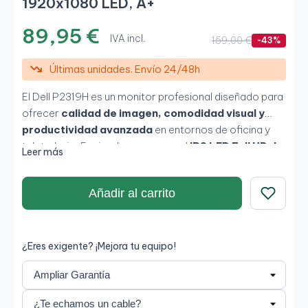
1920x1080 LED, A+
89,95 €
IVA incl.
159,00 €
-43%
Últimas unidades. Envío 24/48h
El Dell P2319H es un monitor profesional diseñado para
ofrecer
calidad de imagen, comodidad visual y
productividad avanzada
en entornos de oficina y
teletrabajo. Equipado con un panel
IPS LED Full HD de
Leer más
23 pulgadas
, proporciona colores precisos, amplios
ángulos de visión y una experiencia visual cómoda para
Añadir al carrito
largas jornadas de trabajo. Su diseño con
marcos
ultrafinos y soporte ergonómico ajustable
lo
Guardar
convierte en una excelente opción para
configuraciones multimonitor y espacios de trabajo
¿Eres exigente? ¡Mejora tu equipo!
modernos.