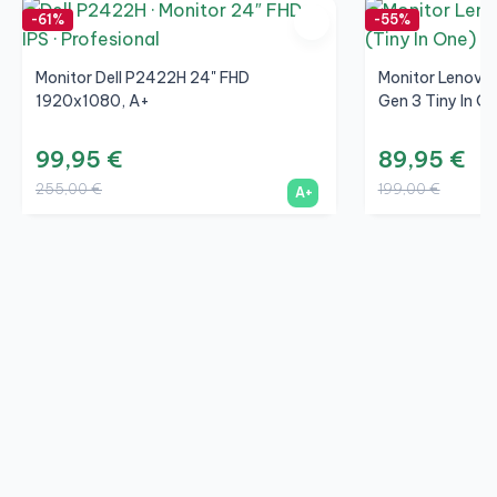
-61%
-55%
Monitor Dell P2422H 24" FHD
Monitor Lenovo 
1920x1080, A+
Gen 3 Tiny In On
99,95 €
89,95 €
255,00 €
199,00 €
A+