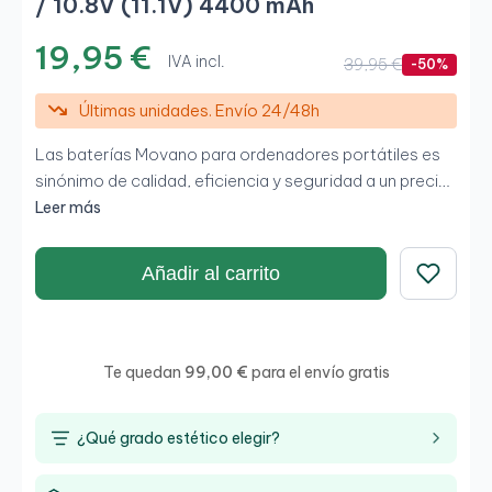
/ 10.8V (11.1V) 4400 mAh
19,95 €
IVA incl.
39,95 €
-50%
Últimas unidades. Envío 24/48h
Las baterías Movano para ordenadores portátiles es
sinónimo de calidad, eficiencia y seguridad a un precio
imbatible.
Baterías para portátiles baratas
con la
Leer más
mejor calidad europea.El control del proceso de
producción se realizada hasta en 6 niveles, para que
Añadir al carrito
obtengas un
producto duradero y fiable de clase
Guardar
premium
Cientos de miles de usuarios de países
europeos disfrutan de nuestra batería.
Baterías
compatibles:
0NYFJH, 0WMRC, GW0K9,
Te quedan
99,00 €
para el envío gratis
NYFJH,
Modelos de portátiles
compatibles:
Dell
Serie Precision
7530, 7540, 7730,
¿Qué grado estético elegir?
7740,