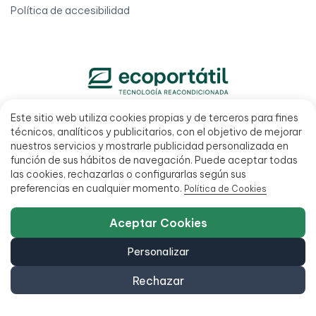
Política de accesibilidad
Este sitio web utiliza cookies propias y de terceros para fines
951 20 47 46
técnicos, analíticos y publicitarios, con el objetivo de mejorar
C/ San Millán 27, 29013 Málaga, España
nuestros servicios y mostrarle publicidad personalizada en
función de sus hábitos de navegación. Puede aceptar todas
L - V 9:00 - 14:00 / 15:00 - 18:00
las cookies, rechazarlas o configurarlas según sus
preferencias en cualquier momento.
Política de Cookies
Aceptar Cookies
Personalizar
Rechazar