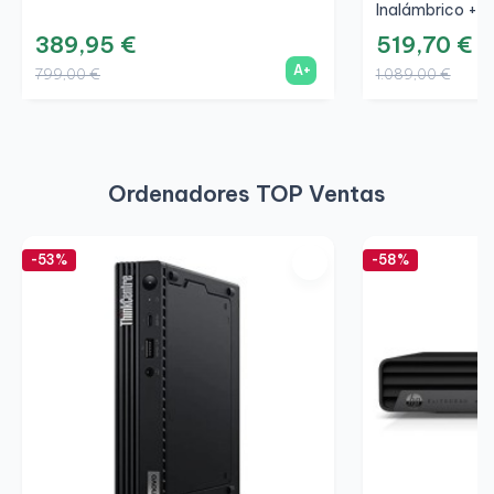
Inalámbrico + W
389,95 €
519,70 €
A+
799,00 €
1.089,00 €
Ordenadores TOP Ventas
-53%
-58%