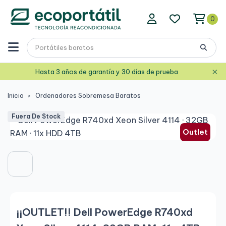
0
×
Hasta 3 años de garantía y 30 días de prueba
Inicio
Ordenadores Sobremesa Baratos
Fuera De Stock
Outlet
¡¡OUTLET!! Dell PowerEdge R740xd