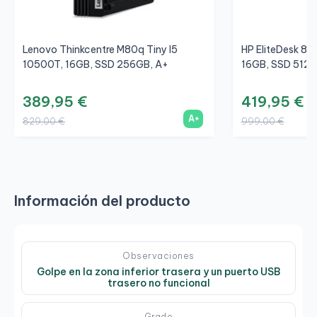
Lenovo Thinkcentre M80q Tiny I5
HP EliteDesk 80
10500T, 16GB, SSD 256GB, A+
16GB, SSD 512G
389,95 €
419,95 €
A+
829,00 €
999,00 €
Información del producto
Observaciones
Golpe en la zona inferior trasera y un puerto USB
trasero no funcional
Grado