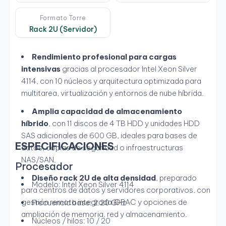
Formato Torre
Rack 2U (Servidor)
Rendimiento profesional para cargas
intensivas
gracias al procesador Intel Xeon Silver
4114, con 10 núcleos y arquitectura optimizada para
multitarea, virtualización y entornos de nube híbrida.
Amplia capacidad de almacenamiento
híbrido
, con 11 discos de 4 TB HDD y unidades HDD
SAS adicionales de 600 GB, ideales para bases de
ESPECIFICACIONES
datos, copias de seguridad o infraestructuras
NAS/SAN.
Procesador
Diseño rack 2U de alta densidad
, preparado
Modelo: Intel Xeon Silver 4114
para centros de datos y servidores corporativos, con
gestión remota integrada iDRAC y opciones de
Frecuencia base: 2.20 GHz
ampliación de memoria, red y almacenamiento.
Núcleos / hilos: 10 / 20