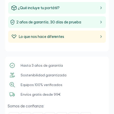
mercado. Que no te engañen, si no, compare
¿Qué incluye tu portátil?
precios.El ZBook 15 llega con una especificación que
tiene le poder de manejar la totalidad de las
aplicaciones de trabajo, y que se combina con una
2 años de garantía, 30 días de prueba
versatilidad impresionante, por dentro y por fuera.
Cuenta con la tarjeta gráfica
Nvidia Quadro M1000M
Lo que nos hace diferentes
de
2GB
específica para programas de diseño
profesionales.
Hasta 3 años de garantía
Sostenibilidad garantizada
Equipos 100% verificados
Envíos gratis desde 99€
Somos de confianza: