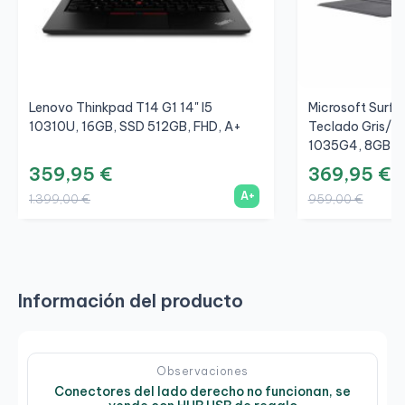
Lenovo Thinkpad T14 G1 14" I5
Microsoft Surfac
10310U, 16GB, SSD 512GB, FHD, A+
Teclado Gris/Gr
1035G4, 8GB, S
359,95 €
369,95 €
A+
1.399,00 €
959,00 €
Información del producto
Observaciones
Conectores del lado derecho no funcionan, se