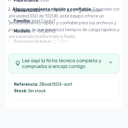
Fabricante:
Intel
Almacenamiento rápido y confiable
: Equipado con
Generación:
Intel Core i7 de 6ª generación
una unidad SSD de 512GB, este equipo ofrece un
Familia:
Intel Core i7
almacenamiento rápido y confiable para tus archivos y
programas, lo que garantiza tiempos de carga rápidos y
Modelo:
i7-6820HQ
una experiencia informática fluida.
Frecuencia base:
2,7 GHz
Frecuencia turbo:
3,6 GHz
Lee aquí la ficha técnica completa y
Memoria
comprueba si encaja contigo
Tipo:
DDR4-SDRAM
Velocidad:
2133 MHz
Referencia:
ZBook15G3-out1
Stock:
Sin stock
Factor de forma:
SO-DIMM
Ranuras:
4x SO-DIMM
Máxima capacidad:
64 GB
Puertos e Interfaces