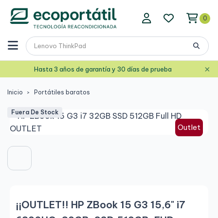
0
×
Hasta 3 años de garantía y 30 días de prueba
Inicio
Portátiles baratos
Fuera De Stock
Outlet
¡¡OUTLET!! HP ZBook 15 G3 15,6" i7