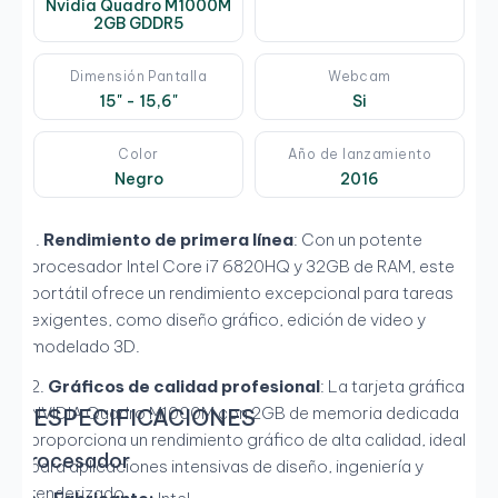
Nvidia Quadro M1000M
2GB GDDR5
Dimensión Pantalla
Webcam
15" - 15,6"
Si
Color
Año de lanzamiento
Negro
2016
Rendimiento de primera línea
: Con un potente
procesador Intel Core i7 6820HQ y 32GB de RAM, este
portátil ofrece un rendimiento excepcional para tareas
exigentes, como diseño gráfico, edición de video y
modelado 3D.
Gráficos de calidad profesional
: La tarjeta gráfica
NVIDIA Quadro M1000M con 2GB de memoria dedicada
ESPECIFICACIONES
proporciona un rendimiento gráfico de alta calidad, ideal
Procesador
para aplicaciones intensivas de diseño, ingeniería y
renderizado.