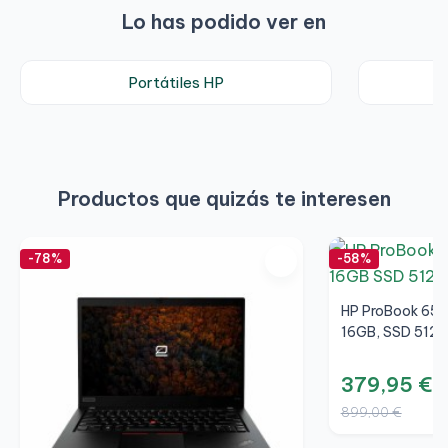
Lo has podido ver en
Altura:
26 mm
Peso:
2,59 kg
Portátiles HP
Productos que quizás te interesen
-78%
-58%
HP ProBook 650
16GB, SSD 512G
379,95 €
899,00 €