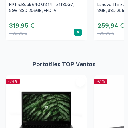
HP ProBook 640 G8 14" I5 1135G7,
Lenovo Thinkpa
8GB, SSD 256GB, FHD, A
8GB, SSD 256G
319,95 €
259,94 €
A
1.199,00 €
799,00 €
Portátiles TOP Ventas
-74%
-61%