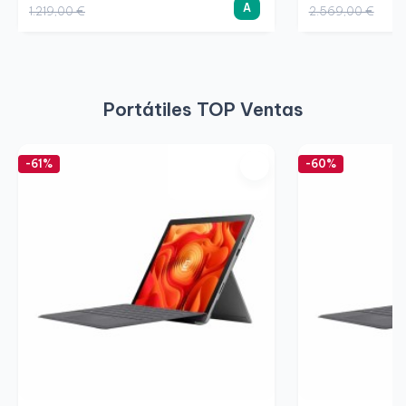
A
1.219,00 €
2.569,00 €
Portátiles TOP Ventas
-61%
-60%