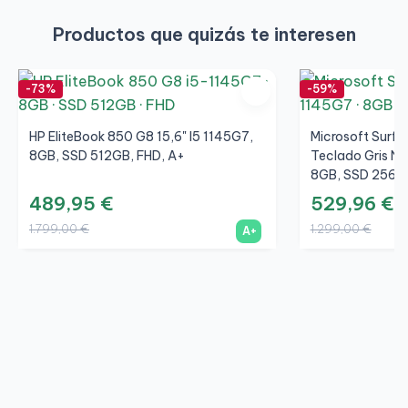
Productos que quizás te interesen
-73%
-59%
HP EliteBook 850 G8 15,6" I5 1145G7,
Microsoft Surfac
8GB, SSD 512GB, FHD, A+
Teclado Gris No
8GB, SSD 256GB
489,95 €
529,96 €
1.799,00 €
1.299,00 €
A+