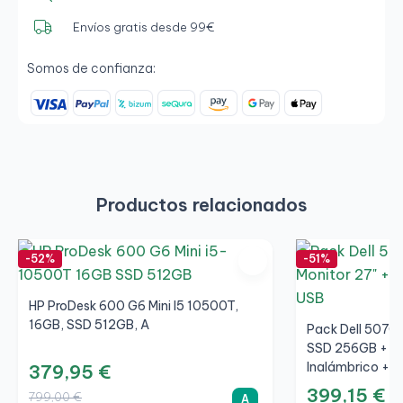
Envíos gratis desde 99€
Somos de confianza:
Productos relacionados
-52%
-51%
HP ProDesk 600 G6 Mini I5 10500T,
16GB, SSD 512GB, A
Pack Dell 5070
SSD 256GB + LC
Inalámbrico + W
379,95 €
399,15 €
799,00 €
A