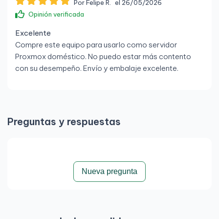
Por Felipe R.
el 26/05/2026
Ethernet Gigabit
Opinión verificada
Wi-Fi: Opcional
Excelente
Bluetooth: Opcional
Compre este equipo para usarlo como servidor
Proxmox doméstico. No puedo estar más contento
Seguridad
con su desempeño. Envío y embalaje excelente.
TPM 2.0
Ranura Kensington
Protección BIOS Lenovo
Preguntas y respuestas
Dimensiones y peso
Dimensiones: 179 x 183 x 37 mm
Nueva pregunta
Peso: desde 1,25 kg aprox.
Sistema operativo
Compatible con Windows 10 Pro