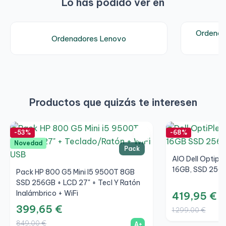
Lo has podido ver en
Ordenad
Ordenadores Lenovo
Productos que quizás te interesen
-53%
-68%
Novedad
Pack
AIO Dell Optipl
16GB, SSD 256GB
Pack HP 800 G5 Mini I5 9500T 8GB
SSD 256GB + LCD 27" + Tecl Y Ratón
Inalámbrico + WiFi
419,95 €
399,65 €
1.299,00 €
849,00 €
A+