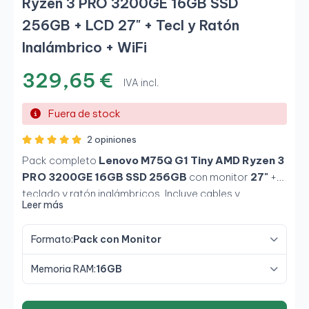
Ryzen 3 PRO 3200GE 16GB SSD
256GB + LCD 27" + Tecl y Ratón
Inalámbrico + WiFi
329,65 €
IVA incl.
Fuera de stock
2 opiniones
Pack completo
Lenovo M75Q G1 Tiny AMD Ryzen 3
PRO 3200GE 16GB SSD 256GB
con monitor
27"
+
teclado y ratón inalámbricos. Incluye cables y
Leer más
conexiones.
Listo para usar
.
Incluye adaptador
WiFi USB.
Formato:
Pack con Monitor
Memoria RAM:
16GB