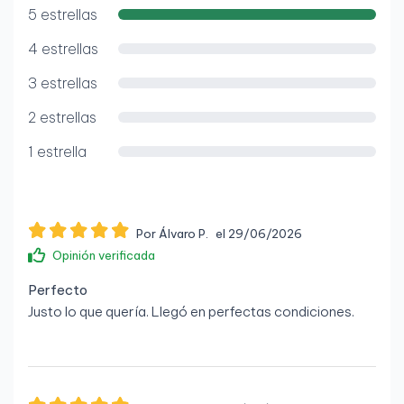
Pantalla
5 estrellas
No disponible
4 estrellas
Gráficos
3 estrellas
Gráfica integrada: AMD Radeon Vega Graphics
2 estrellas
Puertos y conexiones
1 estrella
1 x USB-C
5 x USB-A
Por Álvaro P.
el 29/06/2026
1 x DisplayPort
Opinión verificada
1 x HDMI
Perfecto
Justo lo que quería. Llegó en perfectas condiciones.
1 x RJ-45 Ethernet
1 x Jack audio combo
Conectividad