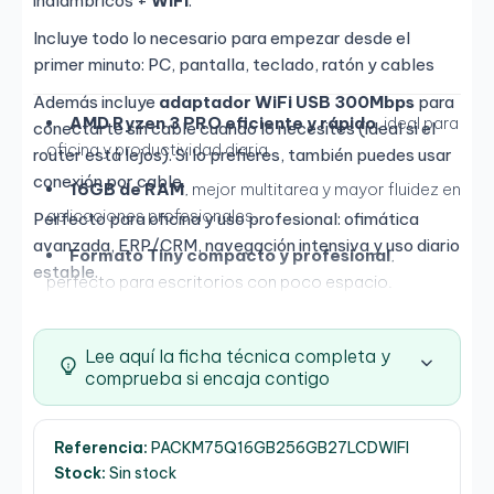
inalámbricos +
WiFi
.
Incluye todo lo necesario para empezar desde el
primer minuto: PC, pantalla, teclado, ratón y cables
Además incluye
adaptador WiFi USB 300Mbps
para
AMD Ryzen 3 PRO eficiente y rápido
, ideal para
conectarte sin cable cuando lo necesites (ideal si el
oficina y productividad diaria.
router está lejos). Si lo prefieres, también puedes usar
conexión por cable.
16GB de RAM
, mejor multitarea y mayor fluidez en
aplicaciones profesionales.
Perfecto para oficina y uso profesional: ofimática
avanzada, ERP/CRM, navegación intensiva y uso diario
Formato Tiny compacto y profesional
,
estable.
perfecto para escritorios con poco espacio.
Ventajas del pack:
ESPECIFICACIONES
Instalación rápida: llegas, conectas y a trabajar.
Lee aquí la ficha técnica completa y
Procesador
comprueba si encaja contigo
Escritorio ordenado y productividad inmediata
con monitor 27".
Modelo: AMD Ryzen 3 PRO 3200GE
Referencia:
Conectividad extra por WiFi USB incluida.
PACKM75Q16GB256GB27LCDWIFI
Núcleos / Hilos: 4 / 4
Stock:
Sin stock