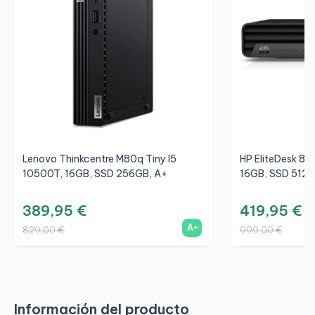
Lenovo Thinkcentre M80q Tiny I5
HP EliteDesk 80
10500T, 16GB, SSD 256GB, A+
16GB, SSD 512G
389,95 €
419,95 €
A+
829,00 €
999,00 €
Información del producto