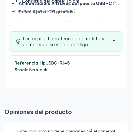
Longitud del cable:
15 cm
Alimentación:
A través del puerto USB-C
(No
requiere alimentación externa)
Peso:
Aprox. 20 gramos
Material:
Carcasa plástica resistente
Color:
Negro con detalles en gris HP
Lee aquí la ficha técnica completa y
comprueba si encaja contigo
Referencia:
HpUSBC-RJ45
Stock:
Sin stock
Opiniones del producto
Este producto no tiene opiniones ¡Sé el primero!