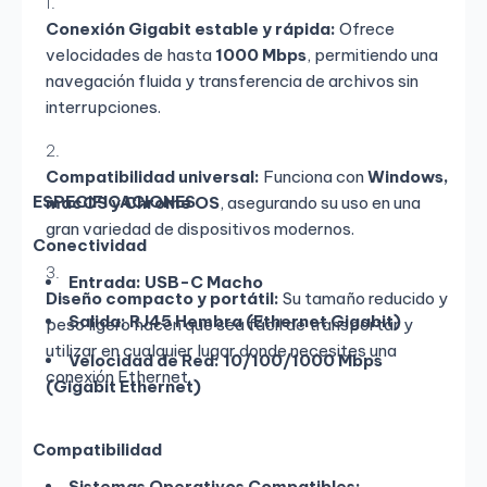
Conexión Gigabit estable y rápida:
Ofrece
velocidades de hasta
1000 Mbps
, permitiendo una
navegación fluida y transferencia de archivos sin
interrupciones.
Compatibilidad universal:
Funciona con
Windows,
ESPECIFICACIONES
macOS y Chrome OS
, asegurando su uso en una
gran variedad de dispositivos modernos.
Conectividad
Entrada:
USB-C Macho
Diseño compacto y portátil:
Su tamaño reducido y
Salida:
RJ45 Hembra (Ethernet Gigabit)
peso ligero hacen que sea fácil de transportar y
utilizar en cualquier lugar donde necesites una
Velocidad de Red:
10/100/1000 Mbps
conexión Ethernet.
(Gigabit Ethernet)
Compatibilidad
Sistemas Operativos Compatibles: