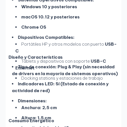
Windows 10 y posteriores
macOS 10.12 y posteriores
Chrome OS
Dispositivos Compatibles:
Portátiles HP y otros modelos con puerto
USB-
C
Diseño y Características
Tablets y dispositivos con soporte
USB-C
Tipo de conexión:
Plug & Play (sin necesidad
Ethernet
de drivers en la mayoría de sistemas operativos)
Docking stations y estaciones de trabajo
Indicadores LED:
Sí (Estado de conexión y
actividad de red)
Dimensiones:
Anchura:
2,5 cm
Altura:
1,5 cm
Consumo Energético