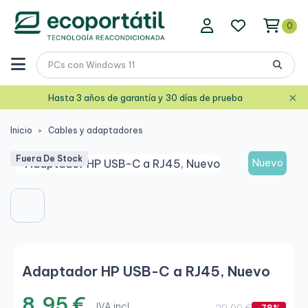
0
×
Hasta 3 años de garantía y 30 días de prueba
Inicio
Cables y adaptadores
Fuera De Stock
Nuevo
Adaptador HP USB-C a RJ45, Nuevo
8,95 €
IVA incl.