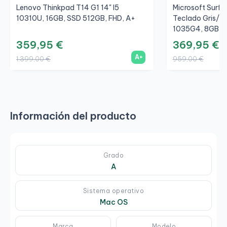
Lenovo Thinkpad T14 G1 14" I5
Microsoft Surfac
10310U, 16GB, SSD 512GB, FHD, A+
Teclado Gris/Gr
1035G4, 8GB, S
359,95 €
369,95 €
A+
1.399,00 €
959,00 €
Información del producto
Grado
A
Sistema operativo
Mac OS
Marca
Modelo