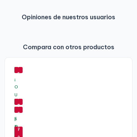
Opiniones de nuestros usuarios
Compara con otros productos
-
8
0
%
-
7
-
3
7
%
9
-
%
-
6
-
7
-
-
2
6