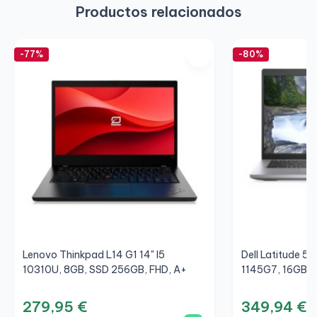
Productos relacionados
-77%
-80%
Lenovo Thinkpad L14 G1 14" I5
Dell Latitude 54
10310U, 8GB, SSD 256GB, FHD, A+
1145G7, 16GB, 
279,95 €
349,94 €