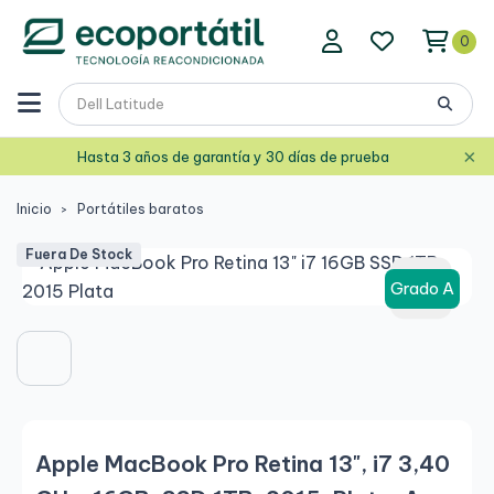
0
×
Hasta 3 años de garantía y 30 días de prueba
Inicio
Portátiles baratos
Fuera De Stock
Grado A
Apple MacBook Pro Retina 13", i7 3,40