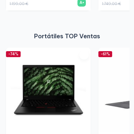
A+
1.199,00 €
1.749,00 €
Portátiles TOP Ventas
-74%
-61%