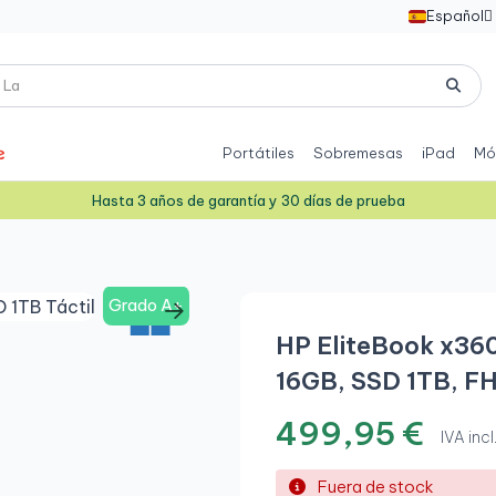
Español

Portátiles
Sobremesas
iPad
Mó
Hasta 3 años de garantía y 30 días de prueba
Grado A+
HP EliteBook x360
16GB, SSD 1TB, F
499,95 €
IVA incl
Fuera de stock