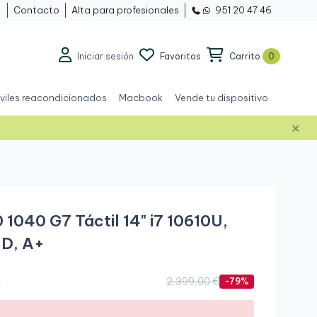
Contacto
Alta para profesionales
951 20 47 46
Iniciar sesión
Favoritos
Carrito
0
viles reacondicionados
Macbook
Vende tu dispositivo
×
Grado A+
 1040 G7 Táctil 14" i7 10610U,
HD, A+
.
2.399,00 €
-79%