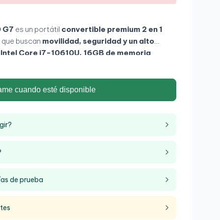
0 G7
es un portátil
convertible premium 2 en 1
s que buscan
movilidad, seguridad y un alto
n
Intel Core i7-10610U, 16GB de memoria
1TB
, ofrece una experiencia rápida y eficiente para
empresariales, videoconferencias y multitarea
il Full HD de 14 pulgadas con apertura de 360°
ame cuando esté disponible
omo portátil, tablet o en modo presentación,
a cualquier entorno profesional.
gir?
?
ías de prueba
ntes