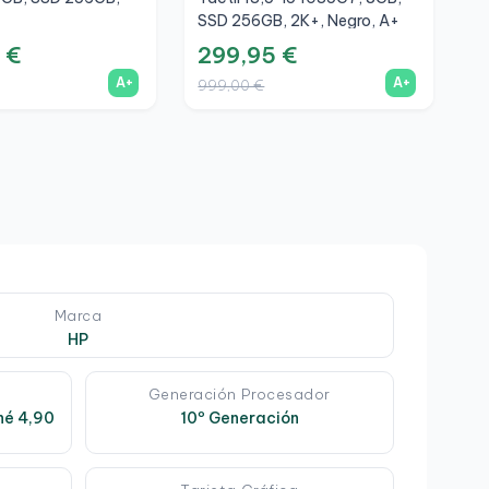
SSD 256GB, 2K+, Negro, A+
F
 €
299,95 €
4
A+
A+
999,00 €
1
Marca
HP
Generación Procesador
hé 4,90
10º Generación