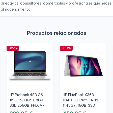
directivos, consultores, comerciales y profesionales que neces
almacenamiento.
Productos relacionados
-59%
-80%
HP Probook 450 G6
HP EliteBook X360
15,6" I5 8365U, 8GB,
1040 G8 Táctil 14" I5
SSD 256GB, FHD, A+
1145G7, 16GB, SSD
512GB, FHD, A+