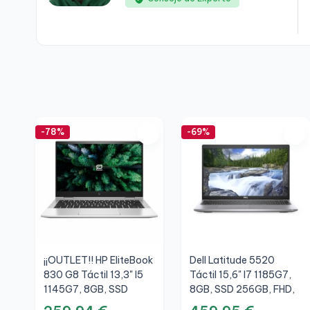
-78%
-69%
¡¡OUTLET!! HP EliteBook
Dell Latitude 5520
830 G8 Táctil 13,3" I5
Táctil 15,6" I7 1185G7,
1145G7, 8GB, SSD
8GB, SSD 256GB, FHD,
256GB, FHD
A+