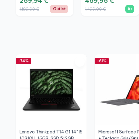
259,94 €
459,95 €
Outlet
A+
1.199,00 €
1.499,00 €
-74%
-61%
Lenovo Thinkpad T14 G1 14" I5
Microsoft Surface P
10310U, 16GB, SSD 512GB,
+ Teclado Gris/Gri