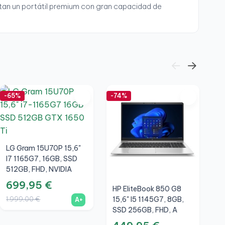
itan un portátil premium con gran capacidad de
-65%
-74%
-6
No
LG Gram 15U70P 15,6"
I7 1165G7, 16GB, SSD
512GB, FHD, NVIDIA
GTX 1650 Ti 4GB,
699,95 €
HP EliteBook 850 G8
L
Plata, A+
1.999,00 €
15,6" I5 1145G7, 8GB,
1
A+
SSD 256GB, FHD, A
S