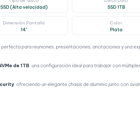
Tipo de disco
Disco Duro
SSD (Alta velocidad)
SSD 1TB
Dimensión Pantalla
Color
14"
Plata
, perfecta para reuniones, presentaciones, anotaciones y una exp
 NVMe de 1TB
, una configuración ideal para trabajar con múltip
curity
, ofreciendo un elegante chasis de aluminio junto con av