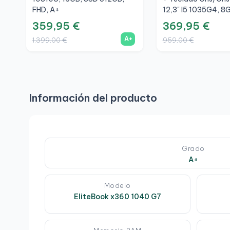
FHD, A+
12,3" I5 1035G4, 8
256GB, 3K, A
359,95 €
369,95 €
A+
1.399,00 €
959,00 €
Información del producto
Grado
A+
Modelo
EliteBook x360 1040 G7