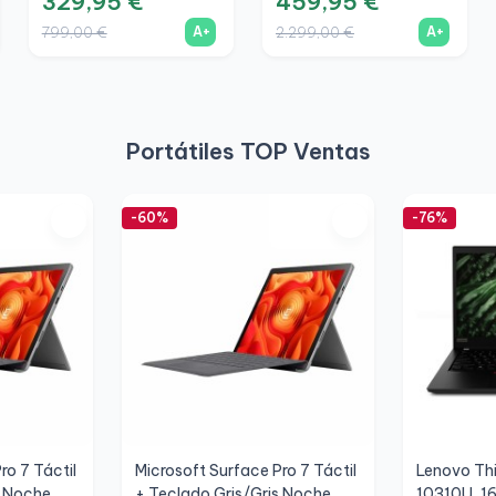
329,95 €
459,95 €
A+
A+
799,00 €
2.299,00 €
Portátiles TOP Ventas
-60%
-76%
ro 7 Táctil
Microsoft Surface Pro 7 Táctil
Lenovo Thi
s Noche
+ Teclado Gris/Gris Noche
10310U, 1