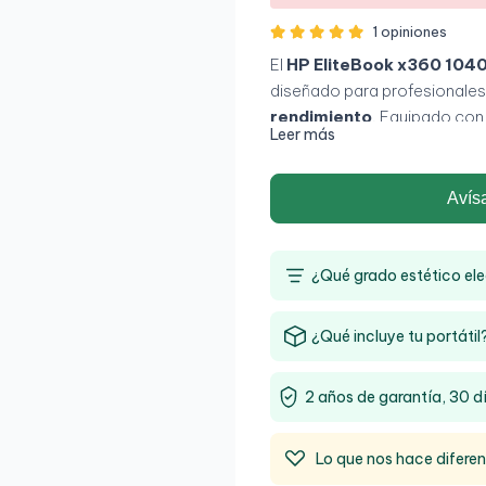
1 opiniones
El
HP EliteBook x360 104
diseñado para profesionale
rendimiento
. Equipado co
Leer más
LPDDR4x y SSD NVMe de 
productividad, aplicaciones 
avanzada. Su
pantalla táct
Avís
permite utilizar el equipo c
adaptándose perfectamente 
¿Qué grado estético ele
¿Qué incluye tu portátil
2 años de garantía, 30 d
Lo que nos hace difere