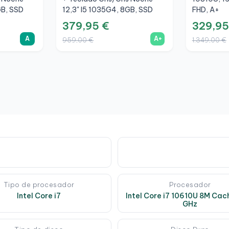
GB, SSD
12,3" I5 1035G4, 8GB, SSD
FHD, A+
256GB, 3K, A+
379,95 €
329,95
A
A+
959,00 €
1.349,00 €
Tipo de procesador
Procesador
Intel Core i7
Intel Core i7 10610U 8M Cac
GHz