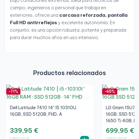
bajo condiciones extremas. Ideal para técnicos de
campo, ingenieros o personal que trabaja en
exteriores, ofrece una
carcasa reforzada, pantalla
Full HD antirreflejos
y excelente autonomía. En
conjunto, es una opción robusta, potente y preparada
para durar muchos años en uso intensivo.
Productos relacionados
-71%
-65%
Dell Latitude 7410 14" I5 10310U,
LG Gram 15U70P 
16GB, SSD 512GB, FHD, A
16GB, SSD 512G
1650 Ti 4GB, Pl
339,95 €
699,95 €
1.159,00 €
1.999,00 €