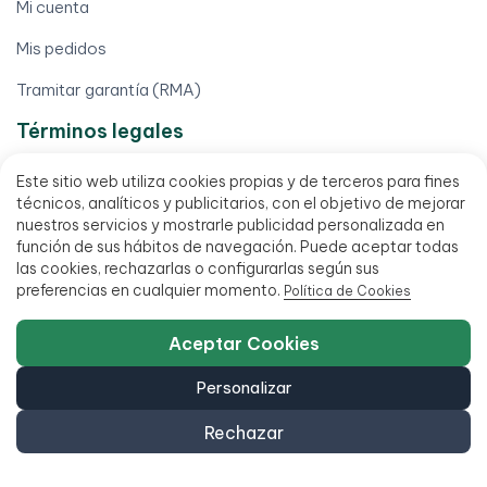
Mi cuenta
Mis pedidos
Tramitar garantía (RMA)
Términos legales
Aviso legal
Este sitio web utiliza cookies propias y de terceros para fines
técnicos, analíticos y publicitarios, con el objetivo de mejorar
Condiciones de venta
nuestros servicios y mostrarle publicidad personalizada en
función de sus hábitos de navegación. Puede aceptar todas
Financia hasta 18 meses
las cookies, rechazarlas o configurarlas según sus
preferencias en cualquier momento.
Política de Cookies
Política de accesibilidad
Aceptar Cookies
Personalizar
Rechazar
951 20 47 46