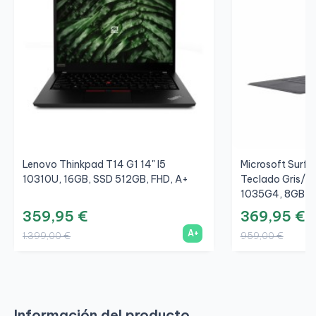
Lenovo Thinkpad T14 G1 14" I5
Microsoft Surfac
10310U, 16GB, SSD 512GB, FHD, A+
Teclado Gris/Gr
1035G4, 8GB, S
359,95 €
369,95 €
A+
1.399,00 €
959,00 €
Información del producto