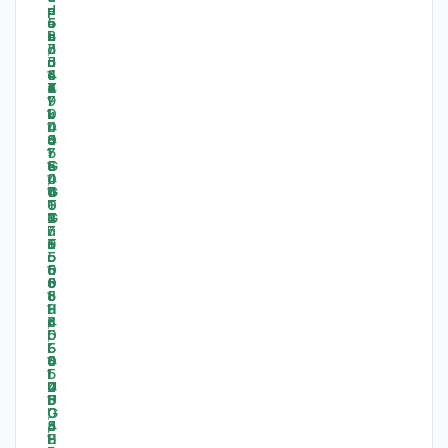
-
-
-