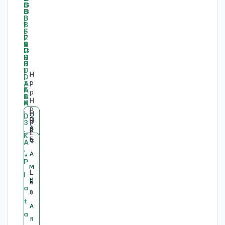
4
O
L
I
"
R
1
5
I
E
4
1
5
U
"
0
1
L
R
3
1
T
Y
1
4
R
Z
0
5
A
E
U
H
G
7
N
,
P
7
2
5
8
P
,
5
5
G
H
R
1
8
5
B
P
O
H
6
V
0
,
C
P
H
D
L
B
P
G
,
0
S
A
R
P
E
E
O
E
B
3
U
S
O
E
L
N
O
M
C
L
,
2
,
D
B
L
L
O
K
I
S
G
1
2
C
B
A
O
I
L
V
6
C
C
C
T
S
B
6
5
O
M
A
I
T
A
O
5
E
D
,
G
L
6
A
A
A
K
E
T
T
0
B
M
A
B
5
S
B
E
G
6
B
I
H
M
M
M
G
O
1
S
,
N
B
B
R
I
5
O
T
I
4
O
B
B
B
2
D
S
O
,
0
O
U
N
A
A
I
1
K
G
1
S
V
F
C
I
I
I
G
K
D
K
5
8
A
E
R
B
T
D
O
H
8
8
E
P