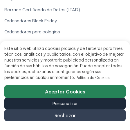
Borrado Certificado de Datos (ITAD)
Ordenadores Black Friday
Ordenadores para colegios
Pegatinas y reimpresión de teclados
Este sitio web utiliza cookies propias y de terceros para fines
Vende tu iPhone
técnicos, analíticos y publicitarios, con el objetivo de mejorar
nuestros servicios y mostrarle publicidad personalizada en
Vende tu móvil
función de sus hábitos de navegación. Puede aceptar todas
las cookies, rechazarlas o configurarlas según sus
Vende tu Ordenador
preferencias en cualquier momento.
Política de Cookies
Tu cuenta
Aceptar Cookies
Derecho de desistimiento
Personalizar
Descargar mi factura
Rechazar
Localizar mi pedido