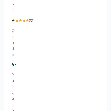
H
1
ó
D
1
n
,
8
A
5
—
—
—
—
—
—
—
—
—
+
(2)
(1)
(1)
G
7
G
,
1
r
6
a
G
d
B
o
,
S
S
A+
A+
A+
A+
A
A+
A
A+
A+
A+
A+
A
D
1
P
T
a
B
n
,
3
t
K
a
,
ll
P
a
L