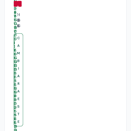
4
8
4
2
L
L
L
H
%
%
%
%
E
G
E
P
N
G
N
E
O
R
O
L
V
A
V
I
C
C
C
C
O
M
O
T
A
A
A
A
T
1
T
E
H
7
H
B
M
M
M
M
I
Z
I
O
B
B
B
B
N
9
N
O
I
I
I
I
K
0
K
K
P
T
B
8
A
A
A
A
A
1
O
5
R
R
R
R
D
7
O
0
A
A
A
A
T
"
K
G
1
I
1
7
E
E
E
E
4
N
4
1
S
S
S
S
G
T
G
5
T
T
T
T
2
E
3
,
I
L
A
6
E
E
E
E
1
C
C
"