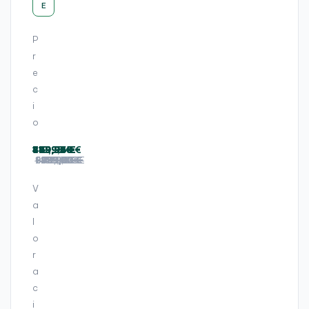
8
1
S
S
,
E
,
S
7
T
2
S
S
S
A
D
1
Á
G
D
D
S
+
5
0
P
C
B
2
2
D
1
6
T
r
,
5
5
5
2
1
I
F
6
6
1
e
G
0
L
H
G
G
2
B
c
U
+
D
B
B
G
,
,
i
T
,
,
,
B
F
1
E
o
A
F
F
,
H
6
C
H
H
F
D
G
L
399,95 €
389,95 €
419,95 €
379,95 €
349,94 €
1.299,95 €
549,95 €
359,95 €
799,96 €
399,95 €
369,95 €
419,95 €
D
D
H
,
B
A
1.329,00 €
1.499,00 €
1.399,00 €
699,00 €
1.399,00 €
2.499,00 €
1.459,00 €
999,00 €
1.999,00 €
1.499,00 €
1.299,00 €
1.150,00 €
,
,
D
A
,
D
A
A
,
S
O
V
+
+
A
S
G
a
D
R
l
5
I
1
o
S
2
1
r
G
3
a
B
"
,
c
I
F
7
i