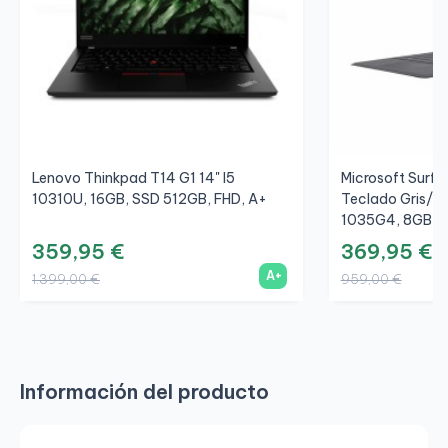
Lenovo Thinkpad T14 G1 14" I5
Microsoft Surfac
10310U, 16GB, SSD 512GB, FHD, A+
Teclado Gris/Gr
1035G4, 8GB, S
359,95 €
369,95 €
A+
1.399,00 €
959,00 €
Información del producto