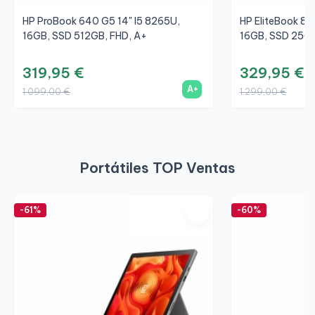
HP ProBook 640 G5 14" I5 8265U,
HP EliteBook 83
16GB, SSD 512GB, FHD, A+
16GB, SSD 256G
319,95 €
329,95 €
A+
1.099,00 €
1.299,00 €
Portátiles TOP Ventas
-61%
-60%