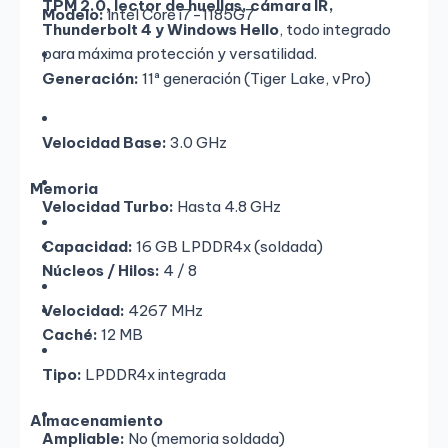
TPM 2.0, lector de huellas, cámara IR,
Modelo:
Intel Core i7-1185G7
Thunderbolt 4 y Windows Hello
, todo integrado
para máxima protección y versatilidad.
Generación:
11ª generación (Tiger Lake, vPro)
Velocidad Base:
3.0 GHz
Memoria
Velocidad Turbo:
Hasta 4.8 GHz
Capacidad:
16 GB LPDDR4x (soldada)
Núcleos / Hilos:
4 / 8
Velocidad:
4267 MHz
Caché:
12 MB
Tipo:
LPDDR4x integrada
Almacenamiento
Ampliable:
No (memoria soldada)