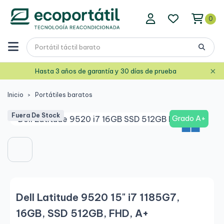
0
×
Hasta 3 años de garantía y 30 días de prueba
Inicio
Portátiles baratos
Fuera De Stock
Grado A+
Dell Latitude 9520 15" i7 1185G7,
16GB, SSD 512GB, FHD, A+