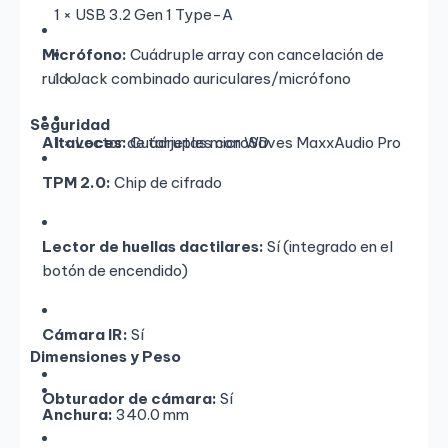
1 × USB 3.2 Gen 1 Type-A
Micrófono:
Cuádruple array con cancelación de
ruido
1 × Jack combinado auriculares/micrófono
Seguridad
Altavoces:
1 × Lector de tarjetas microSD
Cuádruples con Waves MaxxAudio Pro
TPM 2.0:
Chip de cifrado
Lector de huellas dactilares:
Sí (integrado en el
botón de encendido)
Cámara IR:
Sí
Dimensiones y Peso
Obturador de cámara:
Sí
Anchura:
340.0 mm