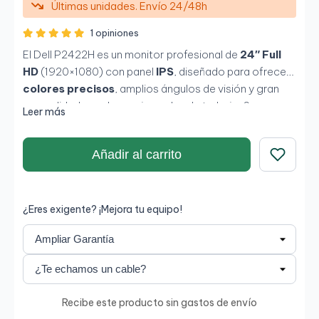
Últimas unidades. Envío 24/48h
1 opiniones
El Dell P2422H es un monitor profesional de
24″ Full
HD
(1920×1080) con panel
IPS
, diseñado para ofrecer
colores precisos
, amplios ángulos de visión y gran
comodidad para largas jornadas de trabajo. Su
Leer más
soporte ergonómico completo y su conectividad
versátil lo hacen ideal para oficinas, teletrabajo y
Añadir al carrito
entornos corporativos que requieren fiabilidad,
eficiencia y buen rendimiento visual.
Guardar
¿Eres exigente? ¡Mejora tu equipo!
Recibe este producto sin gastos de envío