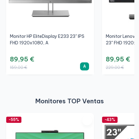
Monitor HP EliteDisplay E233 23" IPS
Monitor Lenovo
FHD 1920x1080, A
23" FHD 1920x1
89,95 €
89,95 €
A
159,00 €
229,00 €
Monitores TOP Ventas
-55%
-43%