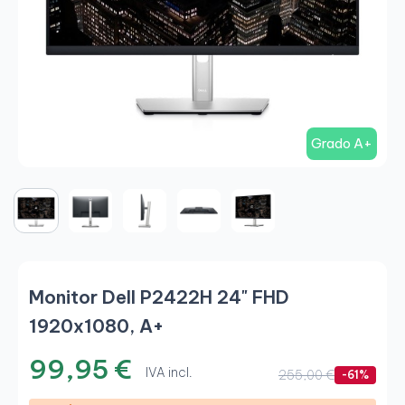
Grado A+
Monitor Dell P2422H 24" FHD
1920x1080, A+
99,95 €
IVA incl.
255,00 €
-61%