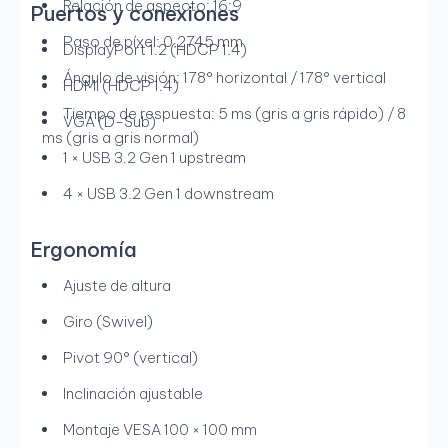
Relación de aspecto: 16:9
Puertos y conexiones
Paso de píxel: 0,2745 mm
DisplayPort 1.2 (HDCP 1.4)
Ángulo de visión: 178° horizontal / 178° vertical
HDMI (HDCP 1.4)
Tiempo de respuesta: 5 ms (gris a gris rápido) / 8
VGA (D-Sub)
ms (gris a gris normal)
1 × USB 3.2 Gen 1 upstream
4 × USB 3.2 Gen 1 downstream
Ergonomía
Ajuste de altura
Giro (Swivel)
Pivot 90° (vertical)
Inclinación ajustable
Montaje VESA 100 × 100 mm