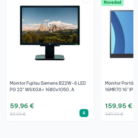
Novedad
Monitor Fujitsu Siemens B22W-6 LED
Monitor Portáti
PG 22" WSXGA+ 1680x1050, A
16MR70 16" IPS
59,96 €
159,95 €
A
89,00 €
349,00 €