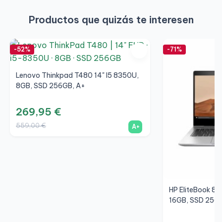
Productos que quizás te interesen
-52%
-71%
Lenovo Thinkpad T480 14" I5 8350U,
8GB, SSD 256GB, A+
269,95 €
559,00 €
A+
HP EliteBook 83
16GB, SSD 256G