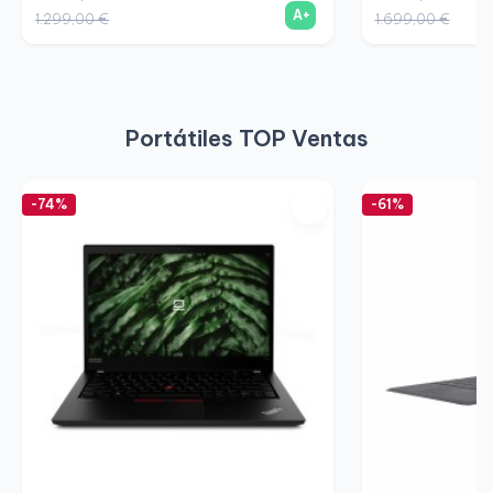
A+
1.299,00 €
1.699,00 €
Portátiles TOP Ventas
-74%
-61%