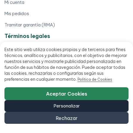
Mi cuenta
Mis pedidos
Tramitar garantía (RMA)
Términos legales
Aviso legal
Este sitio web utiliza cookies propias y de terceros para fines
técnicos, analíticos y publicitarios, con el objetivo de mejorar
Condiciones de venta
nuestros servicios y mostrarle publicidad personalizada en
función de sus hábitos de navegación. Puede aceptar todas
Financia hasta 18 meses
las cookies, rechazarlas o configurarlas según sus
preferencias en cualquier momento.
Política de Cookies
Política de accesibilidad
Aceptar Cookies
Personalizar
Rechazar
951 20 47 46