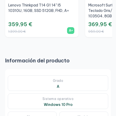
Lenovo Thinkpad T14 G1 14" I5
Microsoft Surfac
10310U, 16GB, SSD 512GB, FHD, A+
Teclado Gris/Gr
1035G4, 8GB, S
359,95 €
369,95 €
A+
1.399,00 €
959,00 €
Información del producto
Grado
A
Sistema operativo
Windows 10 Pro