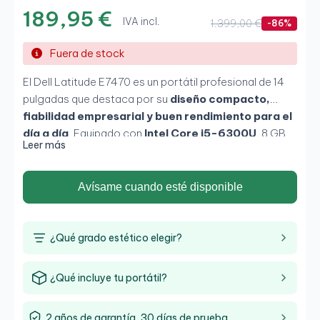
189,95 €
IVA incl.
1.399,00 €
-86%
Fuera de stock
El Dell Latitude E7470 es un portátil profesional de 14
pulgadas que destaca por su
diseño compacto,
fiabilidad empresarial y buen rendimiento para el
día a día
. Equipado con
Intel Core i5-6300U
, 8 GB
Leer más
de RAM y SSD de 256 GB, ofrece una experiencia fluida
en tareas de oficina, navegación y productividad
diaria. Su pantalla Full HD y formato ligero lo convierten
Avísame cuando esté disponible
en una excelente opción para quienes buscan
movilidad, estabilidad y comodidad de trabajo
.
¿Qué grado estético elegir?
¿Qué incluye tu portátil?
2 años de garantía, 30 días de prueba