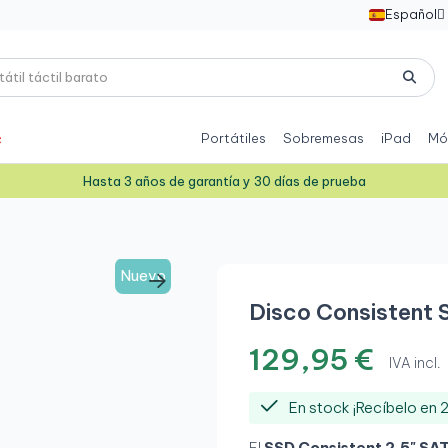
Español

Portátiles
Sobremesas
iPad
Mó
Hasta 3 años de garantía y 30 días de prueba
Nuevo
Disco Consistent 
129,95 €
IVA incl.
En stock ¡Recíbelo en 
El
SSD Consistent 2,5" SA