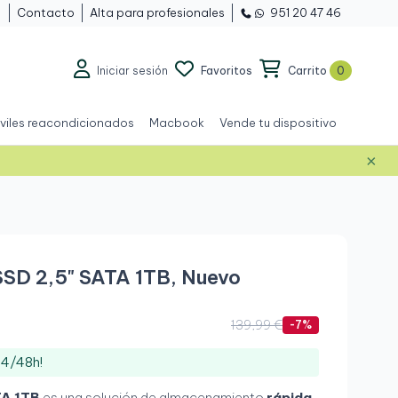
Contacto
Alta para profesionales
951 20 47 46
Iniciar sesión
Favoritos
Carrito
0
viles reacondicionados
Macbook
Vende tu dispositivo
×
Nuevo
SSD 2,5" SATA 1TB, Nuevo
139,99 €
-7%
24/48h!
TA 1TB
es una solución de almacenamiento
rápida