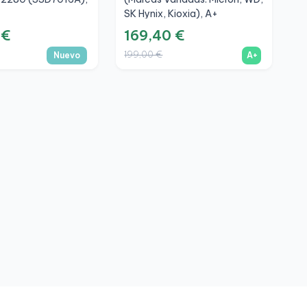
SK Hynix, Kioxia), A+
 €
169,40 €
199,00 €
Nuevo
A+
D
W
1
2