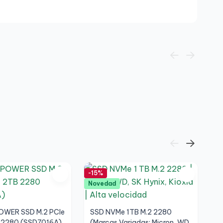
-15%
-3
Novedad
OWER SSD M.2 PCIe
SSD NVMe 1TB M.2 2280
2280 (SSD7016A),
(Marcas Variadas: Micron, WD,