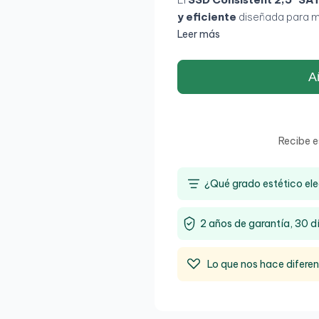
y eficiente
diseñada para me
y portátiles. Con una veloci
Leer más
escritura
, permite
arranqu
experiencia más fluida en a
Añ
proporciona compatibilidad 
lo convierte en
una opción 
mejorar la capacidad de
tecnología
NAND Flash
, es
Recibe e
tradicionales, asegurando
m
energético
. Ideal para
usua
¿Qué grado estético ele
buscan
rendimiento, fiab
2 años de garantía, 30 d
Lo que nos hace difere