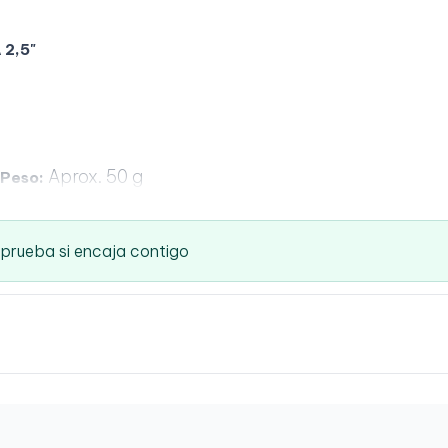
 2,5"
Aprox. 50 g
Peso:
mprueba si encaja contigo