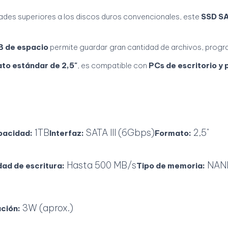
des superiores a los discos duros convencionales, este
SSD SA
B de espacio
permite guardar gran cantidad de archivos, progr
to estándar de 2,5"
, es compatible con
PCs de escritorio y 
1TB
SATA III (6Gbps)
2,5"
pacidad:
Interfaz:
Formato:
Hasta 500 MB/s
NAND
dad de escritura:
Tipo de memoria:
3W (aprox.)
ción: