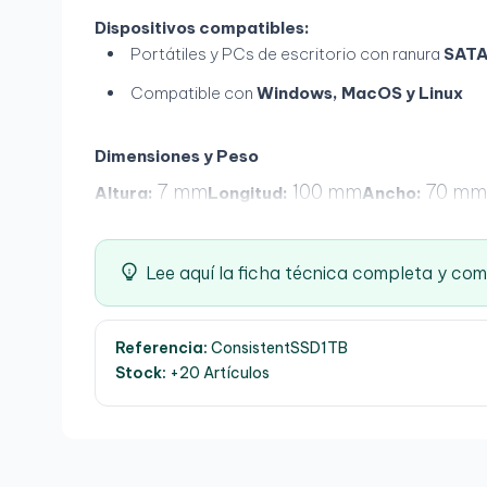
Dispositivos compatibles:
Portátiles y PCs de escritorio con ranura
SATA
Compatible con
Windows, MacOS y Linux
Dimensiones y Peso
7 mm
100 mm
70 mm
Altura:
Longitud:
Ancho:
Lee aquí la ficha técnica completa y co
Referencia:
ConsistentSSD1TB
Stock:
+20 Artículos