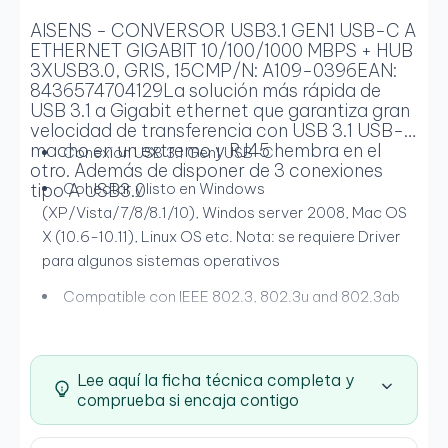
AISENS - CONVERSOR USB3.1 GEN1 USB-C A
ETHERNET GIGABIT 10/100/1000 MBPS + HUB
3XUSB3.0, GRIS, 15CMP/N: A109-0396EAN:
8436574704129La solución más rápida de
USB 3.1 a Gigabit ethernet que garantiza gran
velocidad de transferencia con USB 3.1 USB-C
macho en un extremo y RJ45 hembra en el
Conexión USB 3.1 Gen1 USB-C
otro. Además de disponer de 3 conexiones
tipo A USB3.0
Conectar y listo en Windows
(XP/Vista/7/8/8.1/10), Windos server 2008, Mac OS
X (10.6-10.11), Linux OS etc. Nota: se requiere Driver
para algunos sistemas operativos
Compatible con IEEE 802.3, 802.3u and 802.3ab
Chipset: RTL8153
Velocidad de transferencia de datos: 10, 100, 1000
Lee aquí la ficha técnica completa y
Mbit/s
comprueba si encaja contigo
El dispositivo se alimenta directamente del puerto