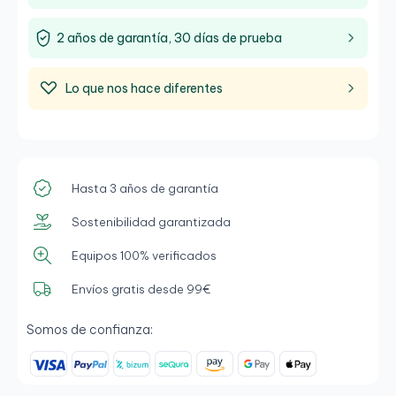
automática
Longitud: 15CM
2 años de garantía, 30 días de prueba
Color: Gris
Normativas: RoHS, CE
Test de funcionamiento: 100% testeado
Lo que nos hace diferentes
Hasta 3 años de garantía
Sostenibilidad garantizada
Equipos 100% verificados
Envíos gratis desde 99€
Somos de confianza: