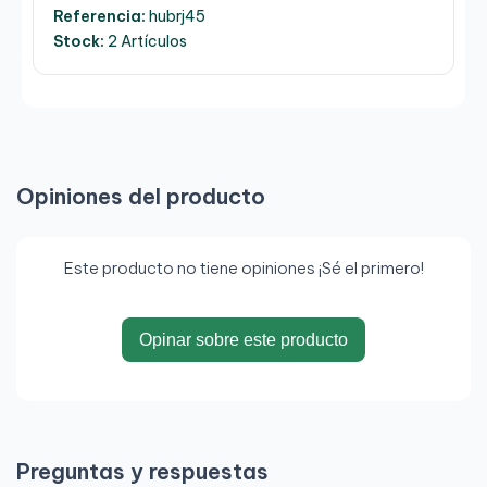
USB sin necesidad de fuente alimentación externa.
Referencia:
hubrj45
Stock:
2 Artículos
Soporta detección de crossover y corrección
automática
Longitud: 15CM
Color: Gris
Normativas: RoHS, CE
Opiniones del producto
Test de funcionamiento: 100% testeado
Este producto no tiene opiniones ¡Sé el primero!
Opinar sobre este producto
Preguntas y respuestas