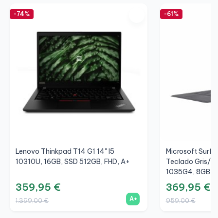
-74%
-61%
Lenovo Thinkpad T14 G1 14" I5
Microsoft Surfac
10310U, 16GB, SSD 512GB, FHD, A+
Teclado Gris/Gr
1035G4, 8GB, S
359,95 €
369,95 €
A+
1.399,00 €
959,00 €