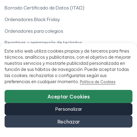
Borrado Certificado de Datos (ITAD)
Ordenadores Black Friday
Ordenadores para colegios
Pegatinas y reimpresión de teclados
Este sitio web utiliza cookies propias y de terceros para fines
Vende tu iPhone
técnicos, analíticos y publicitarios, con el objetivo de mejorar
nuestros servicios y mostrarle publicidad personalizada en
Vende tu móvil
función de sus hábitos de navegación. Puede aceptar todas
las cookies, rechazarlas o configurarlas según sus
Vende tu Ordenador
preferencias en cualquier momento.
Política de Cookies
Tu cuenta
Aceptar Cookies
Derecho de desistimiento
Personalizar
Descargar mi factura
Rechazar
Localizar mi pedido
Mi cuenta