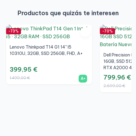
Productos que quizás te interesen
-73%
-70%
Lenovo Thinkpad T14 G1 14" I5
10310U, 32GB, SSD 256GB, FHD, A+
Dell Precision 5
16GB, SSD 512
RTX A2000 4GB,
399,95 €
799,96 €
1.499,00 €
A+
2.699,00 €