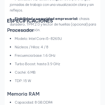
jornadas de trabajo con una visualización clara y sin
reflejos.
Fiabilidad y seguridad empresarial:
chasis
ESPECIFICACIONES
duradero, TPM 2.0 y lector de huellas (opcional) para
Procesador
mayor protección.
Modelo: Intel Core i5-8265U
Núcleos / Hilos: 4 / 8
Frecuencia base: 1.6 GHz
Turbo Boost: hasta 3.9 GHz
Caché: 6 MB
TDP: 15 W
Memoria RAM
Capacidad: 8 GB DDR4