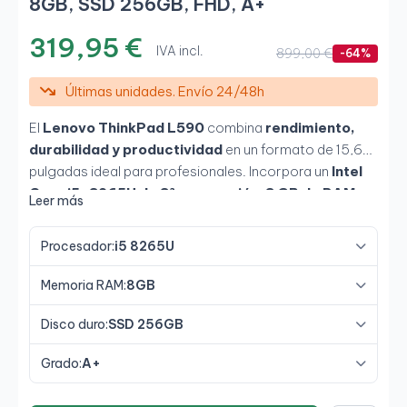
8GB, SSD 256GB, FHD, A+
319,95 €
IVA incl.
899,00 €
-64%
Últimas unidades. Envío 24/48h
El
Lenovo ThinkPad L590
combina
rendimiento,
durabilidad y productividad
en un formato de 15,6
pulgadas ideal para profesionales. Incorpora un
Intel
Core i5-8265U de 8ª generación
,
8 GB de RAM
Leer más
DDR4
y un
SSD de 256 GB
, ofreciendo un
funcionamiento fluido y ágil en tareas diarias. Su
Procesador:
i5 8265U
pantalla Full HD antirreflejos
proporciona gran
comodidad visual, mientras que su diseño ThinkPad
Memoria RAM:
8GB
garantiza resistencia y fiabilidad en entornos de
trabajo intensivos.
Disco duro:
SSD 256GB
Grado:
A+