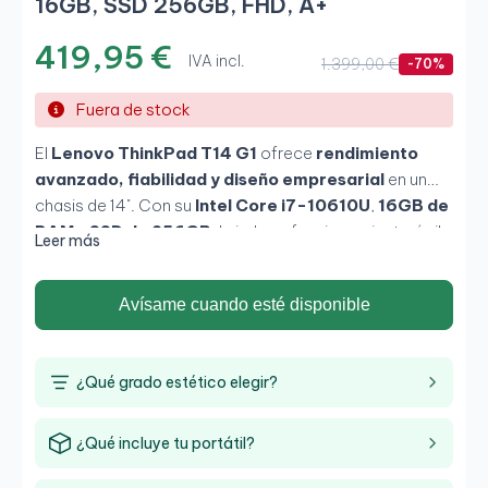
16GB, SSD 256GB, FHD, A+
419,95 €
IVA incl.
1.399,00 €
-70%
Fuera de stock
El
Lenovo ThinkPad T14 G1
ofrece
rendimiento
avanzado, fiabilidad y diseño empresarial
en un
chasis de 14". Con su
Intel Core i7-10610U
,
16GB de
RAM
y
SSD de 256GB
, brinda un funcionamiento ágil
Leer más
incluso en tareas exigentes. Su
pantalla Full HD
asegura nitidez y confort visual, mientras que la
Avísame cuando esté disponible
construcción ThinkPad
garantiza durabilidad y
seguridad, ideal para
profesionales que valoran
productividad y movilidad
.
¿Qué grado estético elegir?
¿Qué incluye tu portátil?