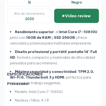
Si
Negro
Año de lanzamiento
Vídeo review
2020
Rendimiento superior
: el
Intel Core i7-10610U
junto con
16GB de RAM
y
SSD 256GB
ofrece
velocidad y potencia para multitarea empresarial.
Diseño profesional y portátil
:
pantalla 14" Full
HD
, formato compacto y materiales de alta calidad
pensados para uso intensivo.
Máxima seguridad y conectividad
:
TPM 2.0,
ESPECIFICACIONES
Wi-Fi 6, Thunderbolt 3 y HDMI
, perfectos para
entornos de trabajo exigentes.
Procesador
Modelo: Intel Core i7-10610U
Núcleos / Hilos: 4 / 8