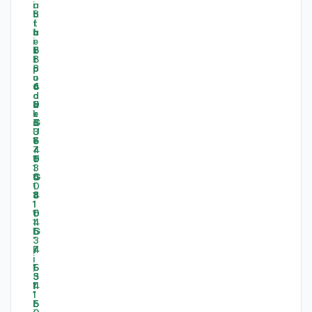
-
-
-
-
-