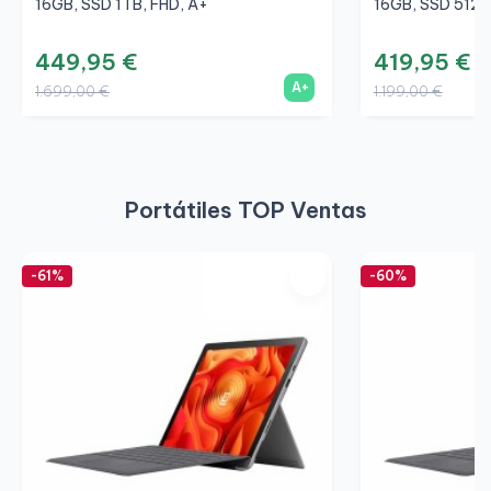
16GB, SSD 1TB, FHD, A+
16GB, SSD 512G
449,95 €
419,95 €
A+
1.699,00 €
1.199,00 €
Portátiles TOP Ventas
-61%
-60%