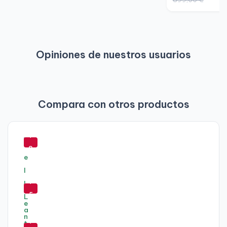
Opiniones de nuestros usuarios
Compara con otros productos
-
7
8
%
-
7
5
%
-
7