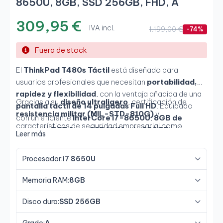
8650U, 8GB, SSD 256GB, FHD, A
309,95 €
IVA incl.
1.199,00 €
-74%
Fuera de stock
El
ThinkPad T480s Táctil
está diseñado para
usuarios profesionales que necesitan
portabilidad,
rapidez y flexibilidad
, con la ventaja añadida de una
Gracias a su
diseño ultraligero
, certificación de
pantalla táctil de 14 pulgadas Full HD
. Equipado
resistencia militar (MIL-STD-810G)
y
con un eficiente
Intel Core i7-8650U
,
8GB de
características de seguridad empresarial como
memoria DDR4
y un
SSD NVMe de 256GB
, ofrece un
Leer más
lector de huellas
y
cámara IR
, es una solución sólida
rendimiento estable para tareas de oficina,
para profesionales que trabajan en movilidad sin
navegación, gestión documental y reuniones en línea.
Procesador:
i7 8650U
comprometer protección ni funcionalidad.
Memoria RAM:
8GB
Disco duro:
SSD 256GB