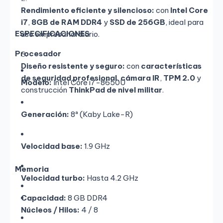
Rendimiento eficiente y silencioso:
con
Intel Core
i7
,
8GB de RAM DDR4
y
SSD de 256GB
, ideal para
ESPECIFICACIONES
uso empresarial diario.
Procesador
Diseño resistente y seguro:
con
características
de seguridad profesional
,
cámara IR
,
TPM 2.0
y
Modelo:
Intel Core i7-8650U
construcción
ThinkPad de nivel militar
.
Generación:
8ª (Kaby Lake-R)
Velocidad base:
1.9 GHz
Memoria
Velocidad turbo:
Hasta 4.2 GHz
Capacidad:
8 GB DDR4
Núcleos / Hilos:
4 / 8