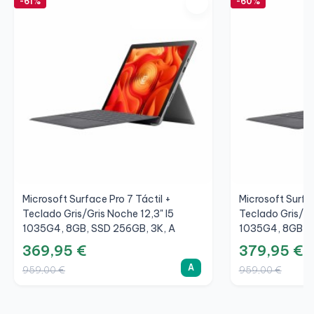
-61%
-60%
Microsoft Surface Pro 7 Táctil +
Microsoft Surfac
Teclado Gris/Gris Noche 12,3" I5
Teclado Gris/Gr
1035G4, 8GB, SSD 256GB, 3K, A
1035G4, 8GB, S
369,95 €
379,95 €
A
959,00 €
959,00 €