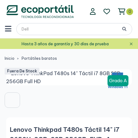
0
×
Hasta 3 años de garantía y 30 días de prueba
Inicio
Portátiles baratos
Fuera De Stock
Grado A
Lenovo Thinkpad T480s Táctil 14" i7