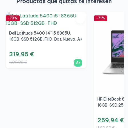
Productos que quizás te interesen
-73%
-71%
Dell Latitude 5400 14" I5 8365U,
16GB, SSD 512GB, FHD, Bat. Nueva, A+
319,95 €
1.199,00 €
A+
HP EliteBook 83
16GB, SSD 256G
259,94 €
899,00 €