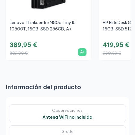
Lenovo Thinkcentre M80q Tiny I5
HP EliteDesk 80
10500T, 16GB, SSD 256GB, A+
16GB, SSD 512G
389,95 €
419,95 €
A+
829,00 €
999,00 €
Información del producto
Observaciones
Antena WiFi no incluida
Grado