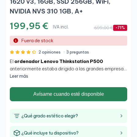
1620 v3, 16GB, SSD 256GB, WiFi,
NVIDIA NVS 310 1GB, A+
199,95 €
IVA incl.
699,00 €
-71%
Fuera de stock
2 opiniones
·
3 preguntas
El
ordenador Lenovo Thinkstation P500
anteriormente estaba dirigido a las grandes empresas
por su manejabilidad, gestión y funcionamiento.
Leer más
Facilitan el trabajo con el uso de aplicaciones y
herramientas a una velocidad y potencia muy
Avísame cuando esté disponible
competente gracias a su procesador
Intel Xeon E5
1620 v3.
¿Qué grado estético elegir?
¿Qué incluye tu dispositivo?