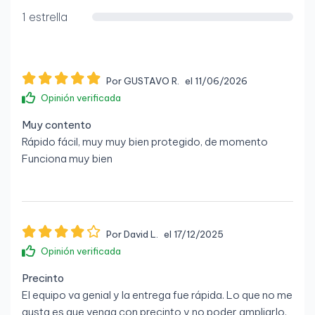
Micrófono, jack de entrada:
Sí
1 estrella
Salidas para auriculares:
1
Salida de línea:
Sí
Por GUSTAVO R.
el 11/06/2026
Entrada de línea:
Sí
Opinión verificada
Puerto serial:
1
Muy contento
Rápido fácil, muy muy bien protegido, de momento
Peso y dimensiones
Funciona muy bien
Ancho:
175 mm
Profundidad:
470 mm
Altura:
440 mm
Por David L.
el 17/12/2025
Peso:
22,2 kg
Opinión verificada
Precinto
El equipo va genial y la entrega fue rápida. Lo que no me
gusta es que venga con precinto y no poder ampliarlo.