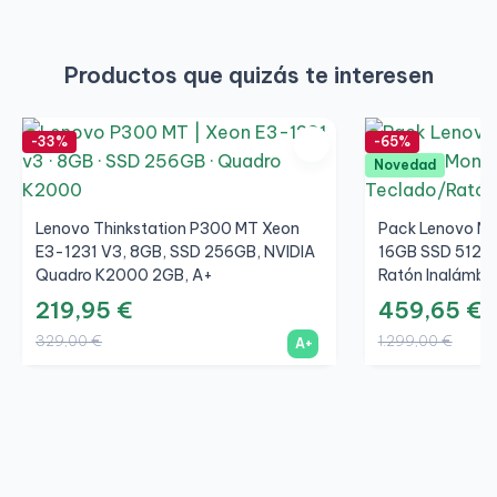
Productos que quizás te interesen
-33%
-65%
Novedad
Lenovo Thinkstation P300 MT Xeon
Pack Lenovo M9
E3-1231 V3, 8GB, SSD 256GB, NVIDIA
16GB SSD 512GB
Quadro K2000 2GB, A+
Ratón Inalámbri
219,95 €
459,65 €
329,00 €
1.299,00 €
A+