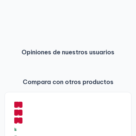
Opiniones de nuestros usuarios
Compara con otros productos
-
4
-
9
5
-
%
0
6
%
3
%
-