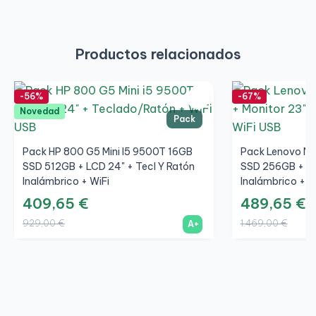
Productos relacionados
-56%
-67%
Novedad
Pack
Pack HP 800 G5 Mini I5 9500T 16GB
Pack Lenovo M8
SSD 512GB + LCD 24" + Tecl Y Ratón
SSD 256GB + LC
Inalámbrico + WiFi
Inalámbrico + W
409,65 €
489,65 €
929,00 €
1.469,00 €
A+