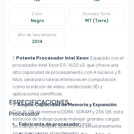
Color
Formato Torre
Negro
MT (Torre)
Año de lanzamiento
2014
Potente Procesador Intel Xeon:
Equipado con el
procesador Intel Xeon E5-1620 v3, que ofrece una
alta capacidad de procesamiento con 4 núcleos y 8
hilos, ideal para tareas intensivas en computación
como la edición de vídeo, renderizado 3D y
aplicaciones científicas.
ESPECIFICACIONES
Amplia Capacidad de Memoria y Expansión:
Con 16 GB de memoria DDR4-SDRAM y 256 GB, esta
Procesador
estación de trabajo puede manejar grandes cargas
Fabricante de procesador:
Intel
de trabajo y múltiples aplicaciones simultáneamente
sin comprometer el rendimiento.