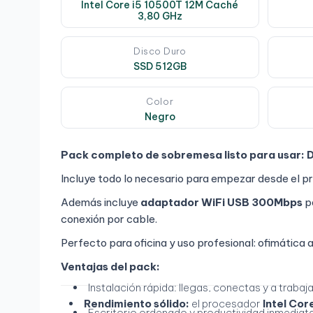
Intel Core i5 10500T 12M Caché
3,80 GHz
Disco Duro
SSD 512GB
Color
Negro
Pack completo de sobremesa listo para usar:
D
Incluye todo lo necesario para empezar desde el pr
Además incluye
adaptador WiFi USB 300Mbps
pa
conexión por cable.
Perfecto para oficina y uso profesional: ofimática
Ventajas del pack:
Instalación rápida: llegas, conectas y a trabaja
Rendimiento sólido:
el procesador
Intel Cor
Escritorio ordenado y productividad inmediata