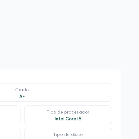
2
6
Grado
A+
Tipo de procesador
Intel Core i5
Tipo de disco