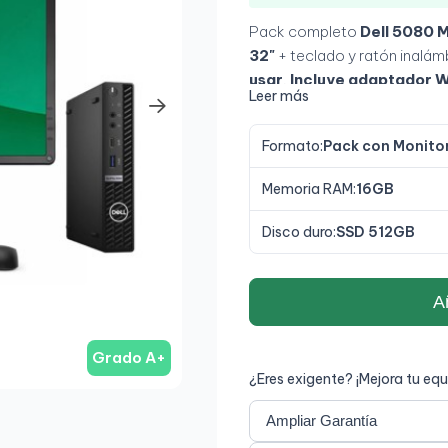
Pack completo
Dell 5080 
32"
+ teclado y ratón inalám
usar
.
Incluye adaptador W
Leer más
Formato:
Pack con Monito
Memoria RAM:
16GB
Disco duro:
SSD 512GB
Añ
Grado A+
¿Eres exigente? ¡Mejora tu equ