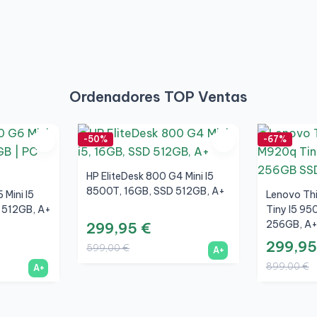
Ordenadores TOP Ventas
-50%
-67%
HP EliteDesk 800 G4 Mini I5
8500T, 16GB, SSD 512GB, A+
 Mini I5
Lenovo Th
 512GB, A+
Tiny I5 95
256GB, A
299,95 €
299,95
599,00 €
A+
899,00 €
A+