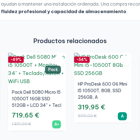
ayudan a mantener una instalación ordenada. Una compra rec
fluidez profesional y capacidad de almacenamiento
.
Productos relacionados
-49%
-54%
Pack
HP ProDesk 600 G6 Mini
I5 10500T, 8GB, SSD
Pack Dell 5080 Micro I5
256GB, A
10500T 16GB SSD
512GB + LCD 34" + Tecl
319,95 €
Y Ratón Inalámbrico +
719,65 €
699,00 €
A
WiFi
1.419,00 €
A+