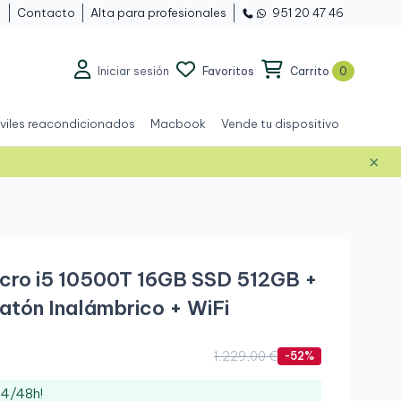
Contacto
Alta para profesionales
951 20 47 46
Iniciar sesión
Favoritos
Carrito
0
viles reacondicionados
Macbook
Vende tu dispositivo
×
icro i5 10500T 16GB SSD 512GB +
Ratón Inalámbrico + WiFi
1.229,00 €
-52%
24/48h!