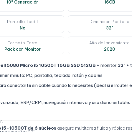
10º Generación
16GB
Pantalla Táctil
Dimensión Pantalla
No
32"
Formato Torre
Año de lanzamiento
Pack con Monitor
2020
ell 5080 Micro i5 10500T 16GB SSD 512GB
+ monitor
32"
+ t
imer minuto: PC, pantalla, teclado, ratón y cables
ra conectarte sin cable cuando lo necesites (ideal si el router e
 avanzada, ERP/CRM, navegación intensiva y uso diario estable.
r.
e i5-10500T de 6 núcleos
asegura multitarea fluida y rápida re
 con monitor 32".