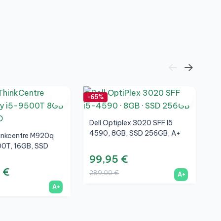
3
9
-65%
-5
Dell Optiplex 3020 SFF I5
4590, 8GB, SSD 256GB, A+
inkcentre M920q
00T, 16GB, SSD
+
99,95 €
 €
289,00 €
A+
A+
H
8