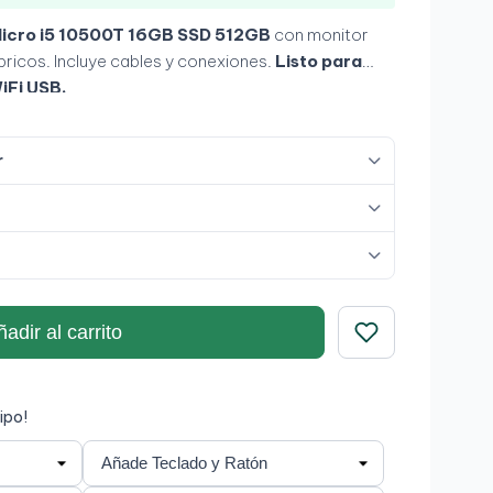
Micro i5 10500T 16GB SSD 512GB
con monitor
bricos. Incluye cables y conexiones.
Listo para
iFi USB.
r
adir al carrito
Guardar
Grado A+
ipo!