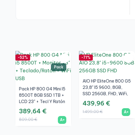
-52%
-71%
Pack
AIO HP EliteOne 800 G5
23,8" I5 9600, 8GB,
Pack HP 800 G4 Mini I5
SSD 256GB, FHD, WiFi,
8500T 8GB SSD 1TB +
A+
LCD 23" + Tecl Y Ratón
439,96 €
Inalámbrico + WiFi
389,64 €
1.499,00 €
A+
809,00 €
A+