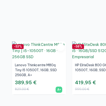
-53%
-58%
Lenovo Thinkcentre M80q
HP EliteDesk 800 G6
Tiny I5 10500T, 16GB, SSD
10500T, 16GB, SSD
256GB, A+
389,95 €
419,95 €
829,00 €
999,00 €
A+