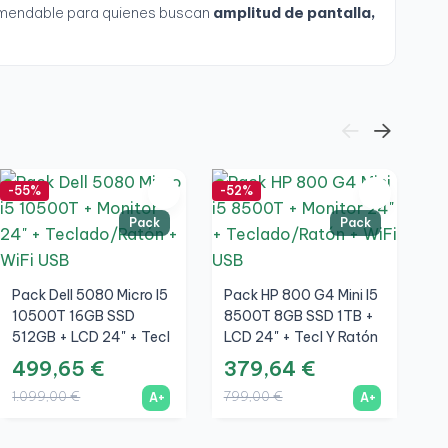
omendable para quienes buscan
amplitud de pantalla,
-55%
-52%
-6
Pack
Pack
Pack Dell 5080 Micro I5
Pack HP 800 G4 Mini I5
10500T 16GB SSD
8500T 8GB SSD 1TB +
512GB + LCD 24" + Tecl
LCD 24" + Tecl Y Ratón
Y Ratón Inalámbrico +
Inalámbrico + WiFi
499,65 €
379,64 €
L
WiFi
1.099,00 €
799,00 €
M
A+
A+
1