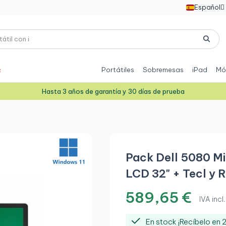
Español

Portátiles
Sobremesas
iPad
Mó
Hasta 3 años de garantía y 30 días de prueba
Pack Dell 5080 M
LCD 32" + Tecl y 
589,65 €
IVA incl.
En stock ¡Recíbelo en 