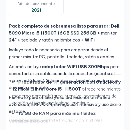
Año de lanzamiento
2021
Pack completo de sobremesa listo para usar:
Dell
5090 Micro i5 11500T 16GB SSD 256GB
+ monitor
24"
+ teclado y ratón inalámbricos +
WiFi
.
Incluye todo lo necesario para empezar desde el
primer minuto: PC, pantalla, teclado, ratón y cables
Además incluye
adaptador WiFi USB 300Mbps
para
conectarte sin cable cuando lo necesites (ideal si el
router está lejos). Si lo prefieres, también puedes usar
Procesador de 11ª generación con 6 núcleos y
conexión por cable.
12 hilos.
El
Intel Core i5-11500T
ofrece rendimiento
moderno para multitarea intensiva, herramientas de
Perfecto para oficina y uso profesional: ofimática
gestión y trabajo profesional continuo.
avanzada, ERP/CRM, navegación intensiva y uso diario
estable.
16 GB de RAM para máxima fluidez
empresarial.
Permite trabajar con múltiples
Ventajas del pack:
aplicaciones abiertas, hojas de cálculo pesadas y
Instalación rápida: llegas, conectas y a trabajar.