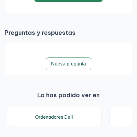
TDP: 35 W
Memoria RAM
Capacidad: 16 GB DDR4
Preguntas y respuestas
Velocidad: 3200 MHz
Configuración: SO-DIMM
Ampliable: hasta 64 GB
Nueva pregunta
Almacenamiento
Tipo: SSD NVMe PCIe
Lo has podido ver en
Capacidad: 256 GB
Ranuras disponibles: M.2 + 2.5” (según
configuración)
Ordenadores Dell
Gráficos