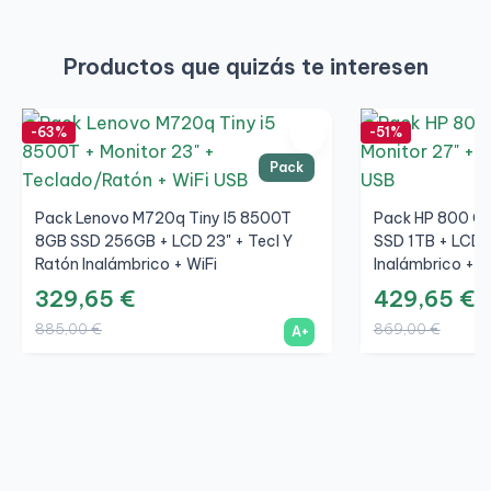
GPU integrada: Intel UHD Graphics 750
Puertos y conexiones
Productos que quizás te interesen
Frontal:
-63%
-51%
2 × USB 3.2 Gen 2
Pack
1 × USB 3.2 Gen 2 Type-C
Pack Lenovo M720q Tiny I5 8500T
1 × Jack combo audio
Pack HP 800 G4
8GB SSD 256GB + LCD 23" + Tecl Y
SSD 1TB + LCD 2
Trasera:
Ratón Inalámbrico + WiFi
Inalámbrico + W
329,65 €
429,65 €
2 × DisplayPort 1.4
885,00 €
869,00 €
A+
2 × USB 3.2 Gen 1
2 × USB 2.0
1 × RJ-45 Gigabit Ethernet
Conectividad