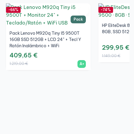
-66%
-74%
Pack
HP EliteDesk 80
8GB, SSD 512GB
Pack Lenovo M920q Tiny I5 9500T
16GB SSD 512GB + LCD 24" + Tecl Y
Ratón Inalámbrico + WiFi
299,95 €
409,65 €
1.149,00 €
1.219,00 €
A+