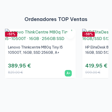
Ordenadores TOP Ventas
-53%
-58%
Lenovo Thinkcentre M80q Tiny I5
HP EliteDesk 80
10500T, 16GB, SSD 256GB, A+
16GB, SSD 512G
389,95 €
419,95 €
829,00 €
999,00 €
A+