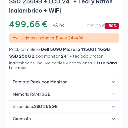
SSD 256GB + LCD 24" + Tecl y Ratón
Inalámbrico + WiFi
499,65 €
IVA incl.
999,00 €
-50%
Últimas unidades. Envío 24/48h
Pack completo
Dell 5090 Micro i5 11500T 16GB
SSD 256GB
con monitor
24"
+ teclado y ratón
inalámbricos. Incluye cables y conexiones.
Listo para
Leer más
usar
.
Incluye adaptador WiFi USB.
Formato:
Pack con Monitor
Memoria RAM:
16GB
Disco duro:
SSD 256GB
Grado:
A+