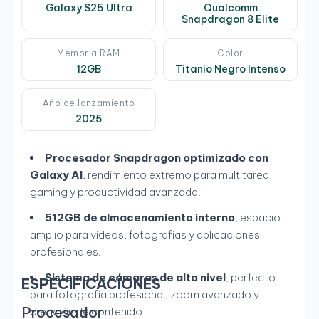
Galaxy S25 Ultra
Qualcomm
Snapdragon 8 Elite
Memoria RAM
Color
12GB
Titanio Negro Intenso
Año de lanzamiento
2025
Procesador Snapdragon optimizado con
Galaxy AI
, rendimiento extremo para multitarea,
gaming y productividad avanzada.
512GB de almacenamiento interno
, espacio
amplio para vídeos, fotografías y aplicaciones
profesionales.
Sistema de cámaras de alto nivel
, perfecto
ESPECIFICACIONES
para fotografía profesional, zoom avanzado y
Procesador
creación de contenido.