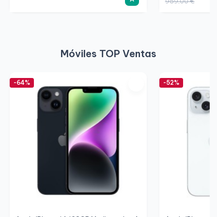
959,00 €
Móviles TOP Ventas
-64%
-52%