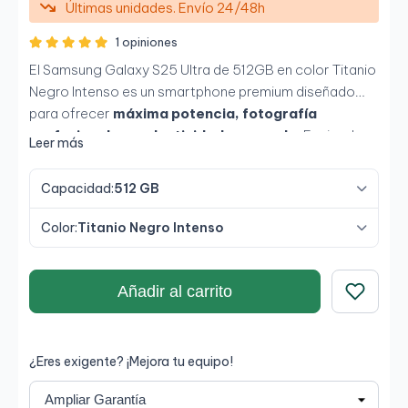
Últimas unidades. Envío 24/48h
1 opiniones
El Samsung Galaxy S25 Ultra de 512GB en color Titanio
Negro Intenso es un smartphone premium diseñado
para ofrecer
máxima potencia, fotografía
profesional y productividad avanzada
. Equipado
Leer más
con el potente
Snapdragon de última generación
optimizado para Galaxy AI
, junto con una
Capacidad:
512 GB
espectacular pantalla
Dynamic AMOLED 2X de 6,9
pulgadas con 120Hz
, proporciona una experiencia
Color:
Titanio Negro Intenso
extremadamente fluida y una calidad visual
sobresaliente. Sus
512GB de almacenamiento
,
cámaras avanzadas y diseño en titanio lo convierten
Añadir al carrito
en una opción ideal para usuarios exigentes y
Guardar
creadores de contenido.
¿Eres exigente? ¡Mejora tu equipo!