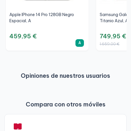
Apple IPhone 14 Pro 128GB Negro
Samsung Galaxy
Espacial, A
Titanio Azul, A+
459,95 €
749,95 €
A
1.659,00 €
Opiniones de nuestros usuarios
Compara con otros móviles
-
-
-
-
-
-
-
-
-
-
-
4
4
5
5
6
5
6
5
5
5
5
4
0
5
9
3
2
5
3
2
1
5