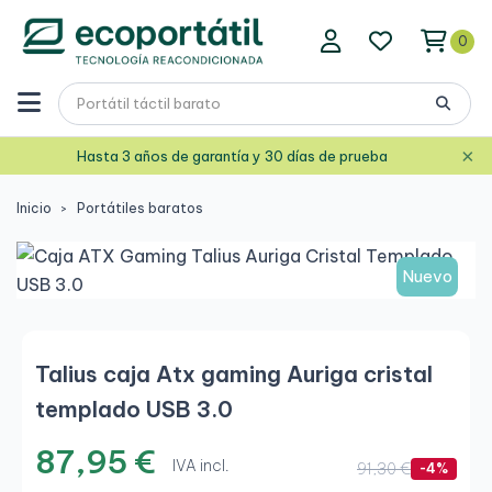
0
×
Hasta 3 años de garantía y 30 días de prueba
Inicio
Portátiles baratos
Nuevo
Talius caja Atx gaming Auriga cristal
templado USB 3.0
87,95 €
IVA incl.
91,30 €
-4%