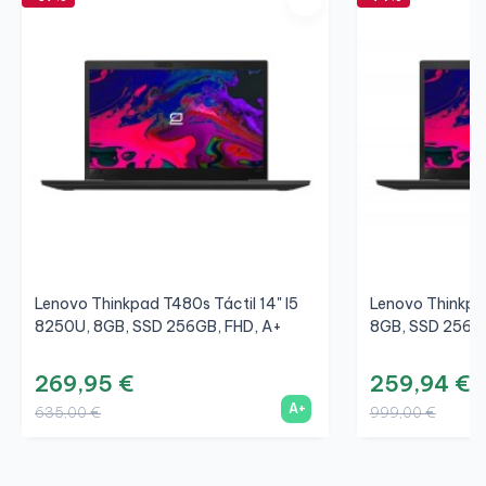
Lenovo Thinkpad T480s Táctil 14" I5
Lenovo Thinkpa
8250U, 8GB, SSD 256GB, FHD, A+
8GB, SSD 256GB
269,95 €
259,94 €
A+
635,00 €
999,00 €