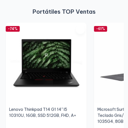
Portátiles TOP Ventas
-74%
-61%
Lenovo Thinkpad T14 G1 14" I5
Microsoft Surfac
10310U, 16GB, SSD 512GB, FHD, A+
Teclado Gris/Gr
1035G4, 8GB, S