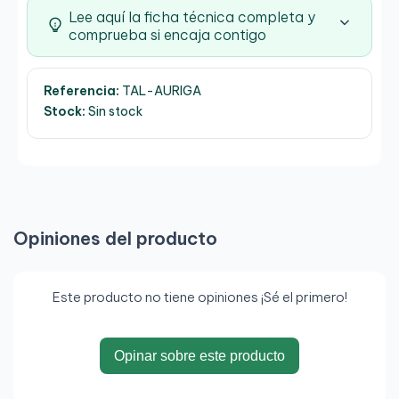
con gomas, capacidad para 4 SSD y 2 HDD...
Lee aquí la ficha técnica completa y
Descubre la nueva Serie Shield de Talius.
comprueba si encaja contigo
Referencia:
TAL-AURIGA
Stock:
Sin stock
Opiniones del producto
Este producto no tiene opiniones ¡Sé el primero!
Opinar sobre este producto