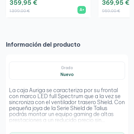
359,95 €
369,95 €
A+
1.399,00 €
959,00 €
Información del producto
Grado
Nuevo
La caja Auriga se caracteriza por su frontal
con marco LED full Spectrum que a la vez se
sincroniza con el ventilador trasero Shield. Con
pequeña joya de la Serie Shield de Talius
podrás montar un equipo gaming de altas
prestaciones a un reducido precio sin
renunciar a nada. Cristal templado, Sujeción
VGA incorporada, pasa cables protegidos