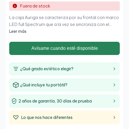
Fuera de stock
La caja Auriga se caracteriza por su frontal con marco
LED full Spectrum que a la vez se sincroniza con el
ventilador trasero Shield. Con pequeña joya de la Serie
Leer más
Shield de Talius podrás montar un equipo gaming de
altas prestaciones a un reducido precio sin renunciar a
Avísame cuando esté disponible
nada. Cristal templado, Sujeción VGA incorporada,
pasa cables protegidos con gomas, capacidad para 4
SSD y 2 HDD... Descubre la nueva Serie Shield de Talius.
¿Qué grado estético elegir?
¿Qué incluye tu portátil?
2 años de garantía, 30 días de prueba
Lo que nos hace diferentes