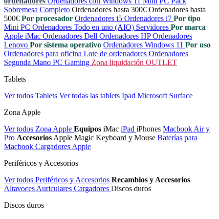
ordenadores
Ordenadores con Windows 11
Mini PC
Pack
Sobremesa Completo
Ordenadores hasta 300€
Ordenadores hasta
500€
Por procesador
Ordenadores i5
Ordenadores i7
Por tipo
Mini PC
Ordenadores Todo en uno (AIO)
Servidores
Por marca
Apple iMac
Ordenadores Dell
Ordenadores HP
Ordenadores
Lenovo
Por sistema operativo
Ordenadores Windows 11
Por uso
Ordenadores para oficina
Lote de ordenadores
Ordenadores
Segunda Mano
PC Gaming
Zona liquidación OUTLET
Tablets
Ver todos Tablets
Ver todas las tablets
Ipad
Microsoft Surface
Zona Apple
Ver todos Zona Apple
Equipos
iMac
iPad
iPhones
Macbook Air y
Pro
Accesorios
Apple Magic Keyboard y Mouse
Baterías para
Macbook
Cargadores Apple
Periféricos y Accesorios
Ver todos Periféricos y Accesorios
Recambios y Accesorios
Altavoces
Auriculares
Cargadores
Discos duros
Discos duros