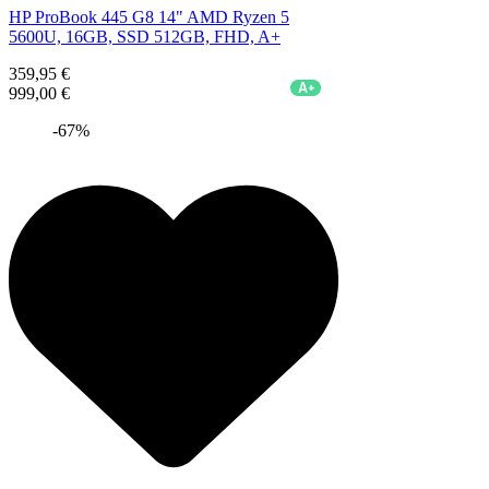
HP ProBook 445 G8 14" AMD Ryzen 5
5600U, 16GB, SSD 512GB, FHD, A+
359,95 €
A+
999,00 €
-67%