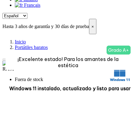
Français
Hasta 3 años de garantía y 30 días de prueba
×
Inicio
Portátiles baratos
Grado A+
Grado A+
Grado A+
Grado A+
¡Excelente estado! Para los amantes de la
¡Excelente estado! Para los amantes de la
¡Excelente estado! Para los amantes de la
¡Excelente estado! Para los amantes de la
estética
estética
estética
estética
Fuera de stock
Windows 11 instalado, actualizado y listo para usar
Windows 11 instalado, actualizado y listo para usar
Windows 11 instalado, actualizado y listo para usar
Windows 11 instalado, actualizado y listo para usar