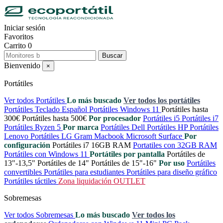
Iniciar sesión
Favoritos
Carrito
0
Buscar
Bienvenido
×
Portátiles
Ver todos Portátiles
Lo más buscado
Ver todos los portátiles
Portátiles Teclado Español
Portátiles Windows 11
Portátiles hasta
300€
Portátiles hasta 500€
Por procesador
Portátiles i5
Portátiles i7
Portátiles Ryzen 5
Por marca
Portátiles Dell
Portátiles HP
Portátiles
Lenovo
Portátiles LG Gram
Macbook
Microsoft Surface
Por
configuración
Portátiles i7 16GB RAM
Portatiles con 32GB RAM
Portátiles con Windows 11
Portátiles por pantalla
Portátiles de
13"-13,5"
Portátiles de 14"
Portátiles de 15"-16"
Por uso
Portátiles
convertibles
Portátiles para estudiantes
Portátiles para diseño gráfico
Portátiles táctiles
Zona liquidación OUTLET
Sobremesas
Ver todos Sobremesas
Lo más buscado
Ver todos los